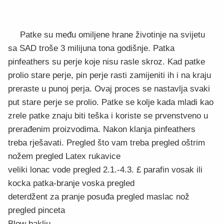
Patke su među omiljene hrane životinje na svijetu
sa SAD troše 3 milijuna tona godišnje. Patka
pinfeathers su perje koje nisu rasle skroz. Kad patke
prolio stare perje, pin perje rasti zamijeniti ih i na kraju
preraste u punoj perja. Ovaj proces se nastavlja svaki
put stare perje se prolio. Patke se kolje kada mladi kao
zrele patke znaju biti teška i koriste se prvenstveno u
prerađenim proizvodima. Nakon klanja pinfeathers
treba rješavati. Pregled što vam treba pregled oštrim
nožem pregled Latex rukavice
veliki lonac vode pregled 2.1.-4.3. £ parafin vosak ili
kocka patka-branje voska pregled
deterdžent za pranje posuđa pregled maslac nož
pregled pinceta
Blow baklju