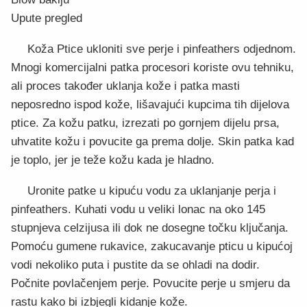
Upute pregled
Koža Ptice ukloniti sve perje i pinfeathers odjednom.
Mnogi komercijalni patka procesori koriste ovu tehniku,
ali proces također uklanja kože i patka masti
neposredno ispod kože, lišavajući kupcima tih dijelova
ptice. Za kožu patku, izrezati po gornjem dijelu prsa,
uhvatite kožu i povucite ga prema dolje. Skin patka kad
je toplo, jer je teže kožu kada je hladno.
Uronite patke u kipuću vodu za uklanjanje perja i
pinfeathers. Kuhati vodu u veliki lonac na oko 145
stupnjeva celzijusa ili dok ne dosegne točku ključanja.
Pomoću gumene rukavice, zakucavanje pticu u kipućoj
vodi nekoliko puta i pustite da se ohladi na dodir.
Počnite povlačenjem perje. Povucite perje u smjeru da
rastu kako bi izbjegli kidanje kože.