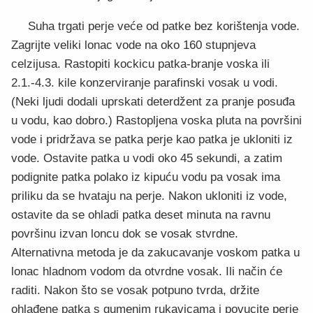
Suha trgati perje veće od patke bez korištenja vode.
Zagrijte veliki lonac vode na oko 160 stupnjeva
celzijusa. Rastopiti kockicu patka-branje voska ili
2.1.-4.3. kile konzerviranje parafinski vosak u vodi.
(Neki ljudi dodali uprskati deterdžent za pranje posuđa
u vodu, kao dobro.) Rastopljena voska pluta na površini
vode i pridržava se patka perje kao patka je ukloniti iz
vode. Ostavite patka u vodi oko 45 sekundi, a zatim
podignite patka polako iz kipuću vodu pa vosak ima
priliku da se hvataju na perje. Nakon ukloniti iz vode,
ostavite da se ohladi patka deset minuta na ravnu
površinu izvan loncu dok se vosak stvrdne.
Alternativna metoda je da zakucavanje voskom patka u
lonac hladnom vodom da otvrdne vosak. Ili način će
raditi. Nakon što se vosak potpuno tvrda, držite
ohlađene patka s gumenim rukavicama i povucite perje