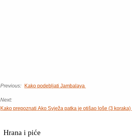
Previous:
Kako podebljati Jambalaya
Next:
Kako prepoznati Ako Svježa patka je otišao loše (3 koraka)
Hrana i piće