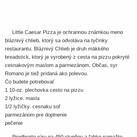
Little Caesar Pizza je ochrannou známkou meno
bláznivý chlieb, ktorý sa odvoláva na tyčinky
restaurantu. Bláznivý Chlieb je druh mäkkého
breadstick, ktorý je vyrobený z cesta na pizzu pokryté
cesnakovým maslom a parmezánom. Občas, syr
Romano je tiež pridaná ako polevou.
Čo budete potrebovať
1 10-oz. plechovka cesto na pizzu
2 lyžice. masla
1/2 lyžičky. cesnaku soľ
parmezánom pre doplnenie
pečenie
Predhrejte rúru na 450 stupňov a ľahko namažte