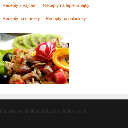
Recepty s vajcami
Recepty na teplé raňajky
Recepty na omelety
Recepty na palacinky
https://www.drinkfood.biz/sk
© Jedlo a pitie