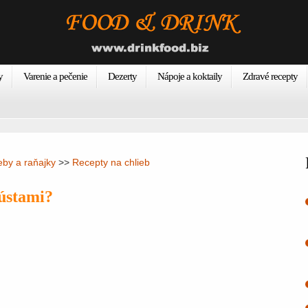
y
Varenie a pečenie
Dezerty
Nápoje a koktaily
Zdravé recepty
eby a raňajky
>>
Recepty na chlieb
 ústami?