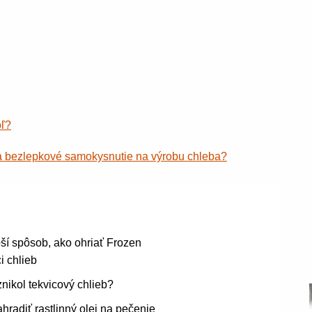
ľ?
a bezlepkové samokysnutie na výrobu chleba?
ší spôsob, ako ohriať Frozen
 chlieb
nikol tekvicový chlieb?
hradiť rastlinný olej na pečenie