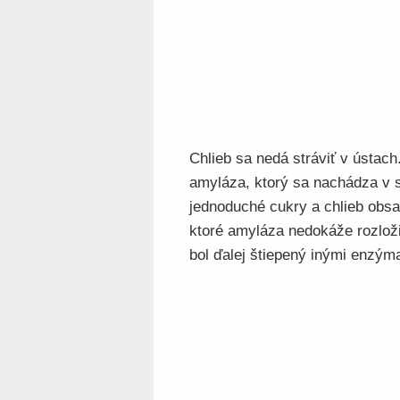
Chlieb sa nedá stráviť v ústac
amyláza, ktorý sa nachádza v s
jednoduché cukry a chlieb obs
ktoré amyláza nedokáže rozložiť
bol ďalej štiepený inými enzým