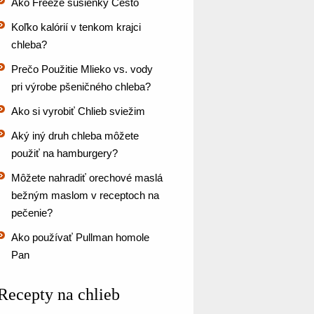
Ako Freeze sušienky Cesto
Koľko kalórií v tenkom krajci
chleba?
Prečo Použitie Mlieko vs. vody
pri výrobe pšeničného chleba?
Ako si vyrobiť Chlieb sviežim
Aký iný druh chleba môžete
použiť na hamburgery?
Môžete nahradiť orechové maslá
bežným maslom v receptoch na
pečenie?
Ako používať Pullman homole
Pan
Recepty na chlieb