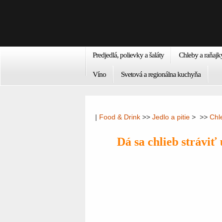
Predjedlá, polievky a šaláty
Chleby a raňajk
Víno
Svetová a regionálna kuchyňa
|
Food & Drink
>>
Jedlo a pitie
> >>
Chl
Dá sa chlieb stráviť