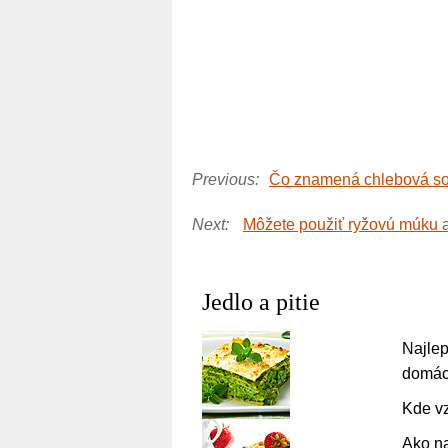
Previous:
Čo znamená chlebová so
Next:
Môžete použiť ryžovú múku 
Jedlo a pitie
Najlep
domáci
Kde vz
Ako na