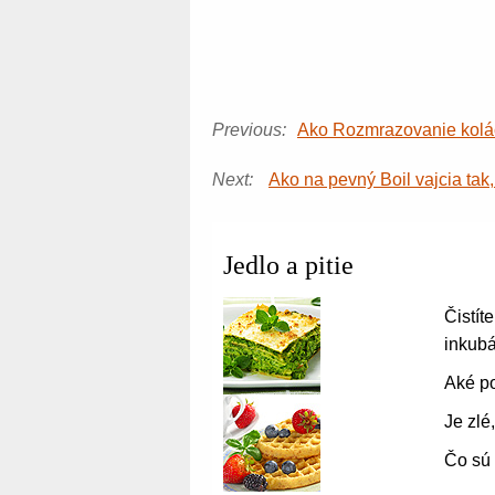
Previous:
Ako Rozmrazovanie koláč
Next:
Ako na pevný Boil vajcia tak,
Jedlo a pitie
Čistít
inkubá
Aké po
Je zlé
Čo sú 