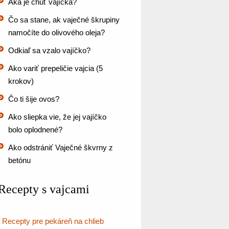
Aká je chuť vajíčka?
Čo sa stane, ak vaječné škrupiny
namočíte do olivového oleja?
Odkiaľ sa vzalo vajíčko?
Ako variť prepeličie vajcia (5
krokov)
Čo ti šije ovos?
Ako sliepka vie, že jej vajíčko
bolo oplodnené?
Ako odstrániť Vaječné škvrny z
betónu
Recepty s vajcami
Recepty pre pekáreň na chlieb