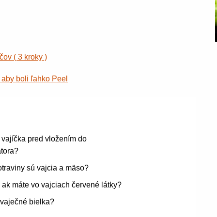
ov ( 3 kroky )
 aby boli ľahko Peel
e vajíčka pred vložením do
tora?
traviny sú vajcia a mäso?
, ak máte vo vajciach červené látky?
vaječné bielka?