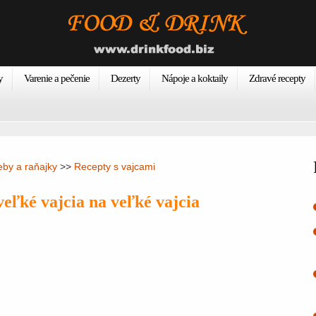
y
Varenie a pečenie
Dezerty
Nápoje a koktaily
Zdravé recepty
eby a raňajky
>>
Recepty s vajcami
eľké vajcia na veľké vajcia