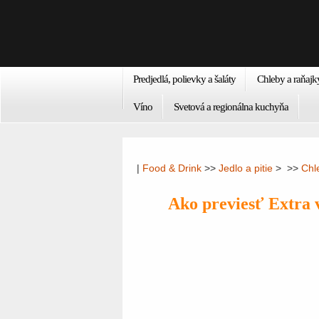
Predjedlá, polievky a šaláty
Chleby a raňajk
Víno
Svetová a regionálna kuchyňa
|
Food & Drink
>>
Jedlo a pitie
> >>
Chl
Ako previesť Extra v