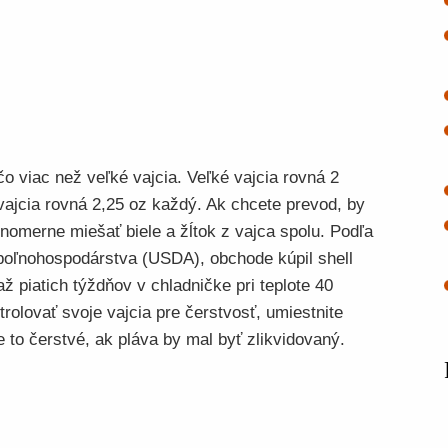
čo viac než veľké vajcia. Veľké vajcia rovná 2
vajcia rovná 2,25 oz každý. Ak chcete prevod, by
nomerne miešať biele a žĺtok z vajca spolu. Podľa
poľnohospodárstva (USDA), obchode kúpil shell
ž piatich týždňov v chladničke pri teplote 40
rolovať svoje vajcia pre čerstvosť, umiestnite
je to čerstvé, ak pláva by mal byť zlikvidovaný.