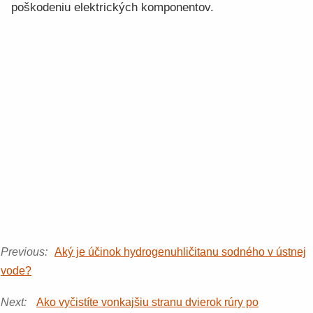
poškodeniu elektrických komponentov.
Previous:
Aký je účinok hydrogenuhličitanu sodného v ústnej
vode?
Next:
Ako vyčistíte vonkajšiu stranu dvierok rúry po