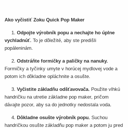
Ako vyčistiť Zoku Quick Pop Maker
1.
Odpojte výrobník popu a nechajte ho úplne
vychladnúť.
To je dôležité, aby ste predišli
popáleninám.
2.
Odstráňte formičky a paličky na nanuky.
Formičky a tyčinky umyte v horúcej mydlovej vode a
potom ich dôkladne opláchnite a osušte.
3.
Vyčistite základňu odšťavovača.
Použite vlhkú
handričku na utretie základne pop maker, pričom
dávajte pozor, aby sa do jednotky nedostala voda.
4.
Dôkladne osušte výrobník popu.
Suchou
handričkou osušte základňu pop maker a potom ju pred