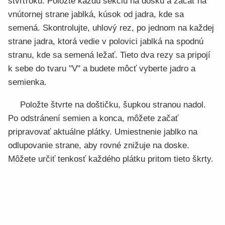
štvrťroku. Položte každú sekciu na dosku a začať na
vnútornej strane jablká, kúsok od jadra, kde sa
semená. Skontrolujte, uhlový rez, po jednom na každej
strane jadra, ktorá vedie v polovici jablká na spodnú
stranu, kde sa semená ležať. Tieto dva rezy sa pripojí
k sebe do tvaru "V" a budete môcť vyberte jadro a
semienka.
Položte štvrte na doštičku, šupkou stranou nadol.
Po odstránení semien a konca, môžete začať
pripravovať aktuálne plátky. Umiestnenie jablko na
odlupovanie strane, aby rovné znižuje na doske.
Môžete určiť tenkosť každého plátku pritom tieto škrty.