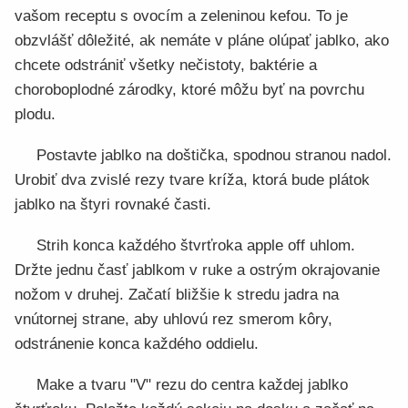
vašom receptu s ovocím a zeleninou kefou. To je
obzvlášť dôležité, ak nemáte v pláne olúpať jablko, ako
chcete odstrániť všetky nečistoty, baktérie a
choroboplodné zárodky, ktoré môžu byť na povrchu
plodu.
Postavte jablko na doštička, spodnou stranou nadol.
Urobiť dva zvislé rezy tvare kríža, ktorá bude plátok
jablko na štyri rovnaké časti.
Strih konca každého štvrťroka apple off uhlom.
Držte jednu časť jablkom v ruke a ostrým okrajovanie
nožom v druhej. Začatí bližšie k stredu jadra na
vnútornej strane, aby uhlovú rez smerom kôry,
odstránenie konca každého oddielu.
Make a tvaru "V" rezu do centra každej jablko