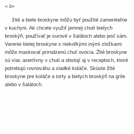
< li>
žlté a biele broskyne môžu byť použité zameniteľne
v kuchyni. Ak chcete využiť jemnej chuti bielych
broskýň, používať je surové v šalátoch alebo jesť sám.
Varenie bielej broskyne s niekoľkými inými zložkami
môže maskovať prirodzenú chuť ovocia. Žlté broskyne
sú viac asertívny v chuti a obstojí aj v receptoch, ktoré
potrebujú rovnováhu a sladké koláče. Skúste žlté
broskyne pre koláče a torty a bielych broskýň na grile
alebo v šalátoch.