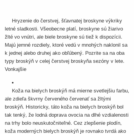
Hryzenie do čerstvej, šťavnatej broskyne výkriky
letné sladkosti. Všeobecne platí, broskyne sú žiarivo
žlté vo vnútri, ale biele broskyne sú tiež k dispozícii.
Majú jemné rozdiely, ktoré vedú v mnohých naklonil sa
k jednej alebo druhej ako obľúbený. Pozrite sa na oba
typy broskýň v celej čerstvej broskyňa sezóny v lete.
Vonkajšie
Koža na bielych broskýň má mierne svetlejšiu farbu,
ale zdieľa škvrny červeného červenať sa žltými
broskýň. Historicky, táto koža na bielych broskýň bol
tak tenký, že lodná doprava ovocia na dlhé vzdialenosti
na trhy bolo neuskutočniteľné. Cez zlepšenie plodín,
koža moderných bielych broskýň je rovnako tvrdá ako