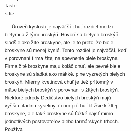
Taste
< li>
Úroveň kyslosti je najväčší chuť rozdiel medzi
bielymi a žltými broskýň. Hovorí sa bielych broskýň
sladšie ako žlté broskyne, ale je to preto, že biele
broskyne sú menej kyslé. Tento rozdiel je najväčší, keď
v porovnaní firma žltej na spevnenie biele broskyne.
Firma žlté broskyne majú koláč chuť, ale pevné biele
broskyne sú sladká ako mäkké, plne vyzretých bielych
broskýň. Mierny kvetinová chuť je tiež prítomný v
mäse bielych broskýň v porovnaní s žltých broskýň.
Niektoré odrody Dedičstvo bielych broskýň majú
vyššiu hladinu kyseliny, čo im príchuť bližšie k žltej
broskyne, ale také broskyne sú ťažké nájsť mimo
jednotlivých pestovateľov alebo farmárskych trhoch.
Používa