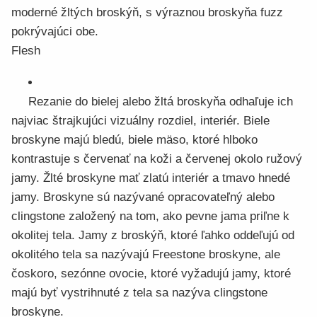
moderné žltých broskýň, s výraznou broskyňa fuzz
pokrývajúci obe.
Flesh
Rezanie do bielej alebo žltá broskyňa odhaľuje ich
najviac štrajkujúci vizuálny rozdiel, interiér. Biele
broskyne majú bledú, biele mäso, ktoré hlboko
kontrastuje s červenať na koži a červenej okolo ružový
jamy. Žlté broskyne mať zlatú interiér a tmavo hnedé
jamy. Broskyne sú nazývané opracovateľný alebo
clingstone založený na tom, ako pevne jama priľne k
okolitej tela. Jamy z broskýň, ktoré ľahko oddeľujú od
okolitého tela sa nazývajú Freestone broskyne, ale
čoskoro, sezónne ovocie, ktoré vyžadujú jamy, ktoré
majú byť vystrihnuté z tela sa nazýva clingstone
broskyne.