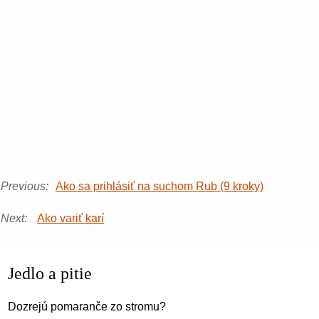
Previous:
Ako sa prihlásiť na suchom Rub (9 kroky)
Next:
Ako variť karí
Jedlo a pitie
Dozrejú pomaranče zo stromu?