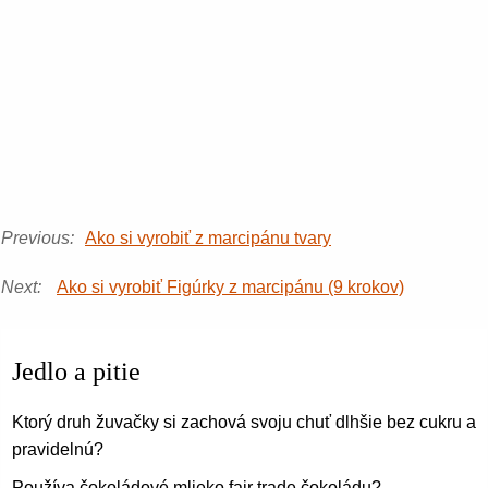
Previous:
Ako si vyrobiť z marcipánu tvary
Next:
Ako si vyrobiť Figúrky z marcipánu (9 krokov)
Jedlo a pitie
Ktorý druh žuvačky si zachová svoju chuť dlhšie bez cukru al
pravidelnú?
Používa čokoládové mlieko fair trade čokoládu?