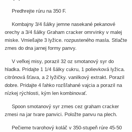
Predhrejte rúru na 350 F.
Kombajny 3/4 šálky jemne nasekané pekanové
orechy a 3/4 šálky Graham cracker omrvinky v malej
miske. Vmiešajte 3 lyžice. rozpusteného masla. Stlačte
zmes do dna jarnej formy panvy.
V veľkej misy, porazil 32 oz smotanový syr do
hladka. Pridajte 1 1/4 šálky cukru, 1 polievková lyžica.
citrónová šťava, a 2 lyžičky. vanilkový extrakt. Porazil
dobre. Pridajte 4 ľahko rozšľahané vajcia a porazil na
nízkej rýchlosti, kým len kombinovať.
Spoon smotanový syr zmes cez graham cracker
zmesi na jar tvare panvici. Položte panvu na plech.
Pečieme tvarohový koláč v 350-stupeň rúre 45-50