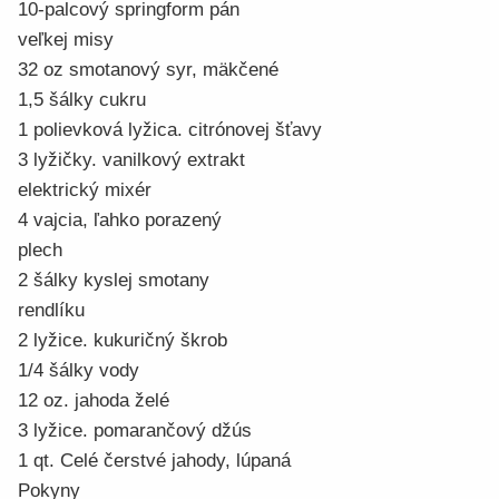
10-palcový springform pán
veľkej misy
32 oz smotanový syr, mäkčené
1,5 šálky cukru
1 polievková lyžica. citrónovej šťavy
3 lyžičky. vanilkový extrakt
elektrický mixér
4 vajcia, ľahko porazený
plech
2 šálky kyslej smotany
rendlíku
2 lyžice. kukuričný škrob
1/4 šálky vody
12 oz. jahoda želé
3 lyžice. pomarančový džús
1 qt. Celé čerstvé jahody, lúpaná
Pokyny