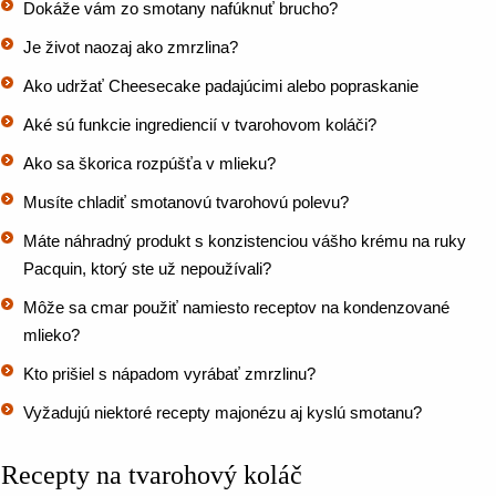
Dokáže vám zo smotany nafúknuť brucho?
Je život naozaj ako zmrzlina?
Ako udržať Cheesecake padajúcimi alebo popraskanie
Aké sú funkcie ingrediencií v tvarohovom koláči?
Ako sa škorica rozpúšťa v mlieku?
Musíte chladiť smotanovú tvarohovú polevu?
Máte náhradný produkt s konzistenciou vášho krému na ruky
Pacquin, ktorý ste už nepoužívali?
Môže sa cmar použiť namiesto receptov na kondenzované
mlieko?
Kto prišiel s nápadom vyrábať zmrzlinu?
Vyžadujú niektoré recepty majonézu aj kyslú smotanu?
Recepty na tvarohový koláč