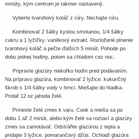
minúty, kým centrum je takmer nastavený.
Vyberte tvarohový koláč z rúry. Nechajte rúru.
Kombinovať 2 šálky kyslou smotanou, 1/4 šálky
cukru a 1 lyžičky. vanilkový extrakt. Rozložené plnenie
tvarohový koláč a pečte ďalších 5 minút. Pohode po
dobu jednej hodiny, potom sa chladom cez noc.
Pripravte glazúry niekoľko hodín pred podávaním.
Na prípravu glazúra, kombinovať 2 lyžice. kukuričný
škrob s 1/4 šálky vody v hrnci. Miešajte do hladka.
Pridať 12 oz jahoda želé.
Prineste želé zmes k varu. Cook a mieša sa po
dobu 1 až 2 minút, alebo kým želé sa roztaví a glazúry
zmes sa zamotávať. Odstráňte glazúrou z tepla a
pridajte 3 lyžice. pomarančový džús. Ochladí glazúra