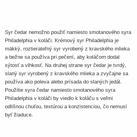
Syr čedar nemožno použiť namiesto smotanového syra
Philadelphia v koláči. Krémový syr Philadelphia je
mäkký, roztierateľný syr vyrobený z kravského mlieka
a bežne sa používa pri pečení, aby koláčom dodal
sýtosť a vlhkosť. Na druhej strane syr čedar je tvrdý,
slaný syr vyrobený z kravského mlieka a zvyčajne sa
používa ako poleva alebo prísada do slaných jedál.
Použitie syra čedar namiesto smotanového syra
Philadelphia v koláči by viedlo k koláču s veľmi
odlišnou chuťou, textúrou a konzistenciou, čo nemusí
byť žiaduce.