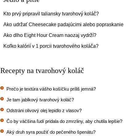
Kto prvý pripravil taliansky tvarohový koláč?
Ako udržať Cheesecake padajúcimi alebo popraskanie
Ako dlho Eight Hour Cream naozaj vydrží?
Koľko kalórií v 1 porcii tvarohového koláča?
Recepty na tvarohový koláč
Prečo je textúra vášho košíčku príliš jemná?
Je tam jablkový tvarohový koláč?
Odstráni olivový olej lepidlo z vlasov?
Čo by väčšina ľudí pridala do zmrzliny, aby chutila lepšie?
Aký druh syra použiť do pečeného špenátu?