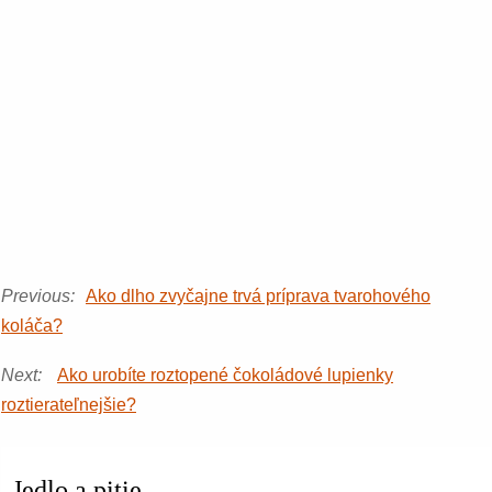
Previous:
Ako dlho zvyčajne trvá príprava tvarohového
koláča?
Next:
Ako urobíte roztopené čokoládové lupienky
roztierateľnejšie?
Jedlo a pitie