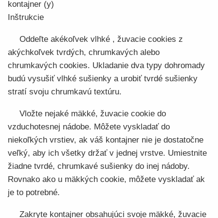
kontajner (y)
Inštrukcie
Oddeľte akékoľvek vlhké , žuvacie cookies z
akýchkoľvek tvrdých, chrumkavých alebo
chrumkavých cookies. Ukladanie dva typy dohromady
budú vysušiť vlhké sušienky a urobiť tvrdé sušienky
stratí svoju chrumkavú textúru.
Vložte nejaké mäkké, žuvacie cookie do
vzduchotesnej nádobe. Môžete vyskladať do
niekoľkých vrstiev, ak váš kontajner nie je dostatočne
veľký, aby ich všetky držať v jednej vrstve. Umiestnite
žiadne tvrdé, chrumkavé sušienky do inej nádoby.
Rovnako ako u mäkkých cookie, môžete vyskladať ak
je to potrebné.
Zakryte kontajner obsahujúci svoje mäkké, žuvacie