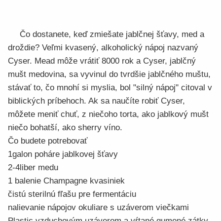
Čo dostanete, keď zmiešate jablčnej šťavy, med a
droždie? Veľmi kvasený, alkoholický nápoj nazvaný
Cyser. Mead môže vrátiť 8000 rok a Cyser, jablčný
mušt medovina, sa vyvinul do tvrdšie jablčného muštu,
stávať to, čo mnohí si myslia, bol "silný nápoj" citoval v
biblických príbehoch. Ak sa naučíte robiť Cyser,
môžete meniť chuť, z niečoho torta, ako jablkový mušt
niečo bohatší, ako sherry víno.
Čo budete potrebovať
1galon poháre jablkovej šťavy
2-4liber medu
1 balenie Champagne kvasiniek
čistú sterilnú fľašu pre fermentáciu
nalievanie nápojov okuliare s uzáverom viečkami
Plastic vzduchovým uzáverom a vŕtané gumené zátky