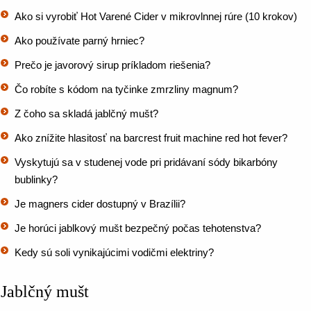
Ako si vyrobiť Hot Varené Cider v mikrovlnnej rúre (10 krokov)
Ako používate parný hrniec?
Prečo je javorový sirup príkladom riešenia?
Čo robíte s kódom na tyčinke zmrzliny magnum?
Z čoho sa skladá jablčný mušt?
Ako znížite hlasitosť na barcrest fruit machine red hot fever?
Vyskytujú sa v studenej vode pri pridávaní sódy bikarbóny
bublinky?
Je magners cider dostupný v Brazílii?
Je horúci jablkový mušt bezpečný počas tehotenstva?
Kedy sú soli vynikajúcimi vodičmi elektriny?
Jablčný mušt