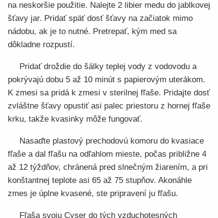
na neskoršie použitie. Nalejte 2 libier medu do jablkovej
šťavy jar. Pridať späť dosť šťavy na začiatok mimo
nádobu, ak je to nutné. Pretrepať, kým med sa
dôkladne rozpustí.
Pridať droždie do šálky teplej vody z vodovodu a
pokrývajú dobu 5 až 10 minút s papierovým uterákom.
K zmesi sa pridá k zmesi v sterilnej fľaše. Pridajte dosť
zvláštne šťavy opustiť asi palec priestoru z hornej fľaše
krku, takže kvasinky môže fungovať.
Nasaďte plastový prechodovú komoru do kvasiace
fľaše a dal fľašu na odľahlom mieste, počas približne 4
až 12 týždňov, chránená pred slnečným žiarením, a pri
konštantnej teplote asi 65 až 75 stupňov. Akonáhle
zmes je úplne kvasené, ste pripravení ju fľašu.
Fľaša svoju Cyser do tých vzduchotesných