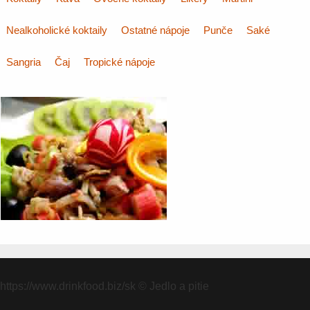
Nealkoholické koktaily
Ostatné nápoje
Punče
Saké
Sangria
Čaj
Tropické nápoje
https://www.drinkfood.biz/sk
© Jedlo a pitie