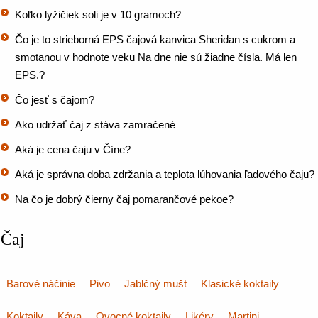
Koľko lyžičiek soli je v 10 gramoch?
Čo je to strieborná EPS čajová kanvica Sheridan s cukrom a
smotanou v hodnote veku Na dne nie sú žiadne čísla. Má len
EPS.?
Čo jesť s čajom?
Ako udržať čaj z stáva zamračené
Aká je cena čaju v Číne?
Aká je správna doba zdržania a teplota lúhovania ľadového čaju?
Na čo je dobrý čierny čaj pomarančové pekoe?
Čaj
Barové náčinie
Pivo
Jablčný mušt
Klasické koktaily
Koktaily
Káva
Ovocné koktaily
Likéry
Martini