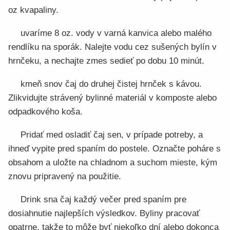
oz kvapaliny.
uvaríme 8 oz. vody v varná kanvica alebo malého
rendlíku na sporák. Nalejte vodu cez sušených bylín v
hrnčeku, a nechajte zmes sedieť po dobu 10 minút.
kmeň snov čaj do druhej čistej hrnček s kávou.
Zlikvidujte strávený bylinné materiál v komposte alebo
odpadkového koša.
Pridať med osladiť čaj sen, v prípade potreby, a
ihneď vypite pred spaním do postele. Označte poháre s
obsahom a uložte na chladnom a suchom mieste, kým
znovu pripravený na použitie.
Drink sna čaj každý večer pred spaním pre
dosiahnutie najlepších výsledkov. Byliny pracovať
opatrne, takže to môže byť niekoľko dní alebo dokonca