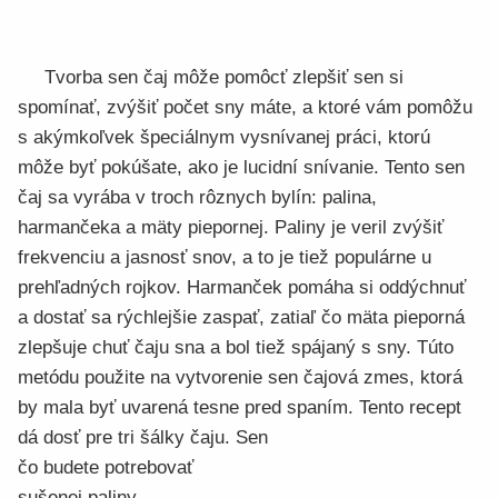
Tvorba sen čaj môže pomôcť zlepšiť sen si
spomínať, zvýšiť počet sny máte, a ktoré vám pomôžu
s akýmkoľvek špeciálnym vysnívanej práci, ktorú
môže byť pokúšate, ako je lucidní snívanie. Tento sen
čaj sa vyrába v troch rôznych bylín: palina,
harmančeka a mäty piepornej. Paliny je veril zvýšiť
frekvenciu a jasnosť snov, a to je tiež populárne u
prehľadných rojkov. Harmanček pomáha si oddýchnuť
a dostať sa rýchlejšie zaspať, zatiaľ čo mäta pieporná
zlepšuje chuť čaju sna a bol tiež spájaný s sny. Túto
metódu použite na vytvorenie sen čajová zmes, ktorá
by mala byť uvarená tesne pred spaním. Tento recept
dá dosť pre tri šálky čaju. Sen
čo budete potrebovať
sušenej paliny