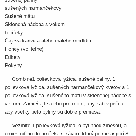
sušených harmančekový
Sušené mätu
Sklenená nádoba s vekom
hrnčeky
Čajová kanvica alebo malého rendlíku
Honey (voliteľne)
Etikety
Pokyny
Combine1 polievková lyžica. sušené paliny, 1
polievková lyžica. sušených harmančekový kvetov a 1
polievková lyžica. sušeného mätu v sklenenej nádobe s
vekom. Zamiešajte alebo pretrepte, aby zabezpečila,
aby všetky tieto byliny sú dobre premieša.
Vezmite 1 polievková lyžica. o bylinnou zmesou, a
umiestniť ho do hrnčeka s kávou, ktorý pojme aspoň 8