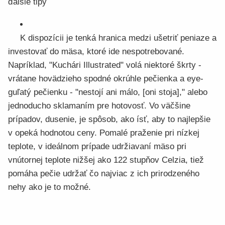
ďalšie tipy
K dispozícii je tenká hranica medzi ušetriť peniaze a
investovať do mäsa, ktoré ide nespotrebované.
Napríklad, "Kuchári Illustrated" volá niektoré škrty -
vrátane hovädzieho spodné okrúhle pečienka a eye-
guľatý pečienku - "nestojí ani málo, [oni stoja]," alebo
jednoducho sklamaním pre hotovosť. Vo väčšine
prípadov, dusenie, je spôsob, ako ísť, aby to najlepšie
v opeká hodnotou ceny. Pomalé praženie pri nízkej
teplote, v ideálnom prípade udržiavaní mäso pri
vnútornej teplote nižšej ako 122 stupňov Celzia, tiež
pomáha pečie udržať čo najviac z ich prirodzeného
nehy ako je to možné.