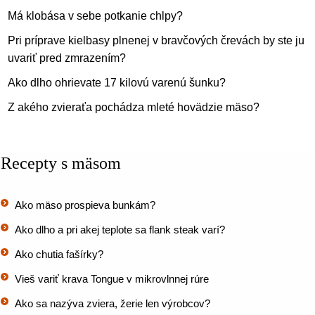
Má klobása v sebe potkanie chlpy?
Pri príprave kielbasy plnenej v bravčových črevách by ste ju m
uvariť pred zmrazením?
Ako dlho ohrievate 17 kilovú varenú šunku?
Z akého zvieraťa pochádza mleté ​​hovädzie mäso?
Recepty s mäsom
Ako mäso prospieva bunkám?
Ako dlho a pri akej teplote sa flank steak varí?
Ako chutia fašírky?
Vieš variť krava Tongue v mikrovlnnej rúre
Ako sa nazýva zviera, žerie len výrobcov?