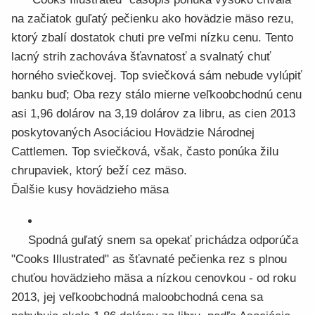
na začiatok guľatý pečienku ako hovädzie mäso rezu,
ktorý zbalí dostatok chuti pre veľmi nízku cenu. Tento
lacný strih zachováva šťavnatosť a svalnatý chuť
horného sviečkovej. Top sviečková sám nebude vylúpiť
banku buď; Oba rezy stálo mierne veľkoobchodnú cenu
asi 1,96 dolárov na 3,19 dolárov za libru, as cien 2013
poskytovaných Asociáciou Hovädzie Národnej
Cattlemen. Top sviečková, však, často ponúka žilu
chrupaviek, ktorý beží cez mäso.
Ďalšie kusy hovädzieho mäsa
Spodná guľatý snem sa opekať prichádza odporúča
"Cooks Illustrated" as šťavnaté pečienka rez s plnou
chuťou hovädzieho mäsa a nízkou cenovkou - od roku
2013, jej veľkoobchodná maloobchodná cena sa