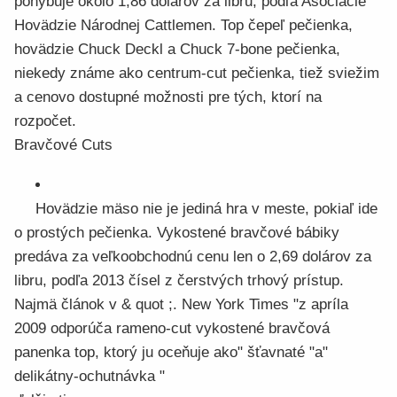
pohybuje okolo 1,86 dolárov za libru, podľa Asociácie
Hovädzie Národnej Cattlemen. Top čepeľ pečienka,
hovädzie Chuck Deckl a Chuck 7-bone pečienka,
niekedy známe ako centrum-cut pečienka, tiež sviežim
a cenovo dostupné možnosti pre tých, ktorí na
rozpočet.
Bravčové Cuts
Hovädzie mäso nie je jediná hra v meste, pokiaľ ide
o prostých pečienka. Vykostené bravčové bábiky
predáva za veľkoobchodnú cenu len o 2,69 dolárov za
libru, podľa 2013 čísel z čerstvých trhový prístup.
Najmä článok v & quot ;. New York Times "z apríla
2009 odporúča rameno-cut vykostené bravčová
panenka top, ktorý ju oceňuje ako" šťavnaté "a"
delikátny-ochutnávka "