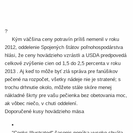
?
Kým väčšina ceny potravín príliš nemenil v roku
2012, oddelenie Spojených štátov poľnohospodárstva
hlási, že ceny hovädzieho vzrástli a USDA predpovedá
celkové zvýšenie cien od 1,5 do 2,5 percenta v roku
2013 . Aj keď to môže byť zlá správa pre fanúšikov
pečené na rozpočet, všetky nádeje nie je stratené; s
trochu drhnutie okolo, môžete stále skóre menej
nákladné škrty pre vašu pečienka bez obetovania moc,
ak vôbec niečo, v chuti oddelení.
Doporučené kusy hovädzieho mäsa
"Cooks Illustrated" časopis ponúka vysoko chvála