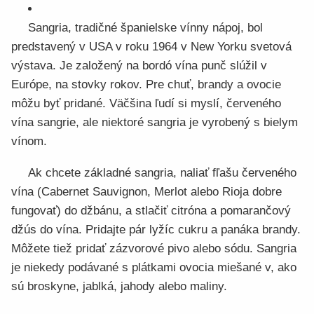
Sangria, tradičné španielske vínny nápoj, bol
predstavený v USA v roku 1964 v New Yorku svetová
výstava. Je založený na bordó vína punč slúžil v
Európe, na stovky rokov. Pre chuť, brandy a ovocie
môžu byť pridané. Väčšina ľudí si myslí, červeného
vína sangrie, ale niektoré sangria je vyrobený s bielym
vínom.
Ak chcete základné sangria, naliať fľašu červeného
vína (Cabernet Sauvignon, Merlot alebo Rioja dobre
fungovať) do džbánu, a stlačiť citróna a pomarančový
džús do vína. Pridajte pár lyžíc cukru a panáka brandy.
Môžete tiež pridať zázvorové pivo alebo sódu. Sangria
je niekedy podávané s plátkami ovocia miešané v, ako
sú broskyne, jablká, jahody alebo maliny.