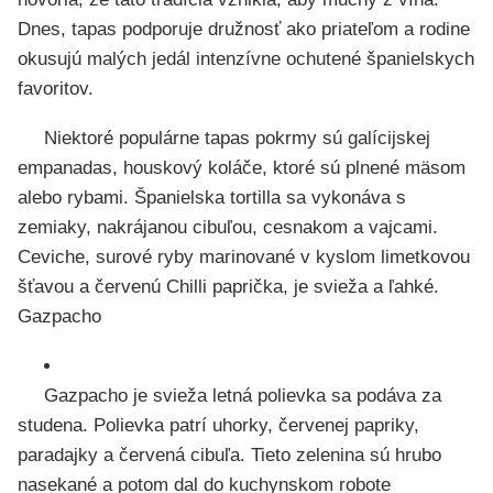
Dnes, tapas podporuje družnosť ako priateľom a rodine
okusujú malých jedál intenzívne ochutené španielskych
favoritov.
Niektoré populárne tapas pokrmy sú galícijskej
empanadas, houskový koláče, ktoré sú plnené mäsom
alebo rybami. Španielska tortilla sa vykonáva s
zemiaky, nakrájanou cibuľou, cesnakom a vajcami.
Ceviche, surové ryby marinované v kyslom limetkovou
šťavou a červenú Chilli paprička, je svieža a ľahké.
Gazpacho
Gazpacho je svieža letná polievka sa podáva za
studena. Polievka patrí uhorky, červenej papriky,
paradajky a červená cibuľa. Tieto zelenina sú hrubo
nasekané a potom dal do kuchynskom robote