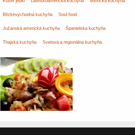
Kóšer jedlo
Latinskoamerická kuchyňa
Mexická kuchyňa
Blízkevýchodná kuchyňa
Soul food
Južanská americká kuchyňa
Španielska kuchyňa
Thajská kuchyňa
Svetová a regionálna kuchyňa