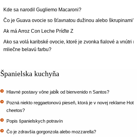
Kde sa narodil Gugliemo Macaroni?
Čo je Guava ovocie so šťavnatou dužinou alebo škrupinami?
Ak má Arroz Con Leche Príďte Z
Ako sa volá karibské ovocie, ktoré je zvonka fialové a vnútri 
mliečne belavú farbu?
Španielska kuchyňa
Hlavné postavy vône jabĺk od bienvenido n Santos?
Pozná niekto reggaetonovú pieseň, ktorá je v novej reklame Hot
cheetos?
Popis španielskych potravín
Čo je zdravšia gorgonzola alebo mozzarella?