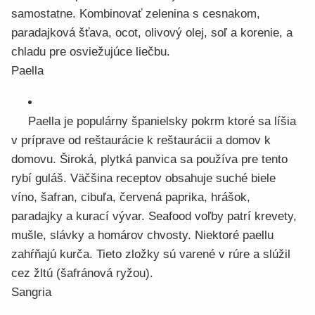
samostatne. Kombinovať zelenina s cesnakom,
paradajková šťava, ocot, olivový olej, soľ a korenie, a
chladu pre osviežujúce liečbu.
Paella
Paella je populárny španielsky pokrm ktoré sa líšia
v príprave od reštaurácie k reštaurácii a domov k
domovu. Široká, plytká panvica sa používa pre tento
rybí guláš. Väčšina receptov obsahuje suché biele
víno, šafran, cibuľa, červená paprika, hrášok,
paradajky a kurací vývar. Seafood voľby patrí krevety,
mušle, slávky a homárov chvosty. Niektoré paellu
zahŕňajú kurča. Tieto zložky sú varené v rúre a slúžil
cez žltú (šafránová ryžou).
Sangria