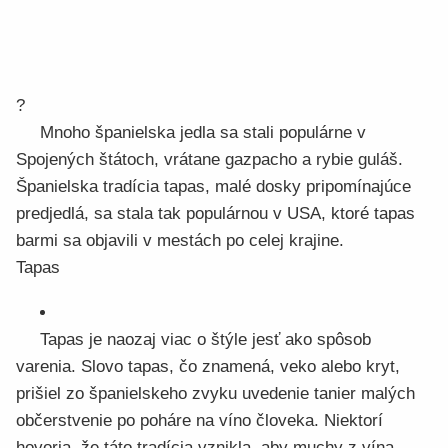
?
Mnoho španielska jedla sa stali populárne v
Spojených štátoch, vrátane gazpacho a rybie guláš.
Španielska tradícia tapas, malé dosky pripomínajúce
predjedlá, sa stala tak populárnou v USA, ktoré tapas
barmi sa objavili v mestách po celej krajine.
Tapas
Tapas je naozaj viac o štýle jesť ako spôsob
varenia. Slovo tapas, čo znamená, veko alebo kryt,
prišiel zo španielskeho zvyku uvedenie tanier malých
občerstvenie po poháre na víno človeka. Niektorí
hovoria, že táto tradícia vznikla, aby muchy z vína.