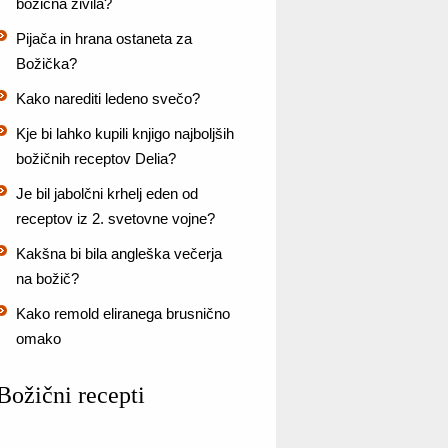
božična živila?
Pijača in hrana ostaneta za
Božička?
Kako narediti ledeno svečo?
Kje bi lahko kupili knjigo najboljših
božičnih receptov Delia?
Je bil jabolčni krhelj eden od
receptov iz 2. svetovne vojne?
Kakšna bi bila angleška večerja
na božič?
Kako remold eliranega brusnično
omako
Božični recepti