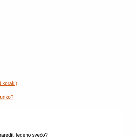
8 koraki)
šunko?
arediti ledeno svečo?