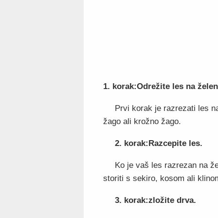
1. korak:Odrežite les na žele
Prvi korak je razrezati les n
žago ali krožno žago.
2. korak:Razcepite les.
Ko je vaš les razrezan na že
storiti s sekiro, kosom ali klino
3. korak:zložite drva.