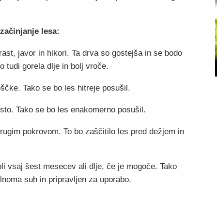
začinjanje lesa:
hrast, javor in hikori. Ta drva so gostejša in se bodo
tudi gorela dlje in bolj vroče.
ščke. Tako se bo les hitreje posušil.
sto. Tako se bo les enakomerno posušil.
 drugim pokrovom. To bo zaščitilo les pred dežjem in
oli vsaj šest mesecev ali dlje, če je mogoče. Tako
olnoma suh in pripravljen za uporabo.