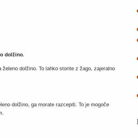
no dolžino.
a želeno dolžino. To lahko storite z žago, zajeralno
leno dolžino, ga morate razcepiti. To je mogoče
m.