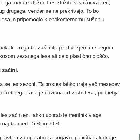
n, ga morate zložiti. Les zložite v križni vzorec,
rug drugega, vendar se ne prekrivajo. To bo
i lesa in pripomoglo k enakomernemu sušenju.
pokriti. To ga bo zaščitilo pred dežjem in snegom.
 kosom vezanega lesa ali celo plastično ploščo.
 začini.
 da se les sezoni. Ta proces lahko traja več mesecev
a potrebnega časa je odvisna od vrste lesa, podnebja
š les začinjen, lahko uporabite merilnik vlage.
 naj bo med 15 % in 20 %.
ipravljen za uporabo za kurjavo, pohištvo ali druge