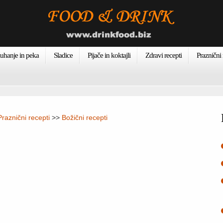
uhanje in peka
Sladice
Pijače in koktajli
Zdravi recepti
Praznični 
Praznični recepti
>>
Božični recepti