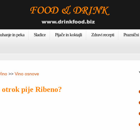
uhanje in peka
Sladice
Pijače in koktajli
Zdravi recepti
Praznični 
Vino
>>
Vino osnove
 otrok pije Ribeno?