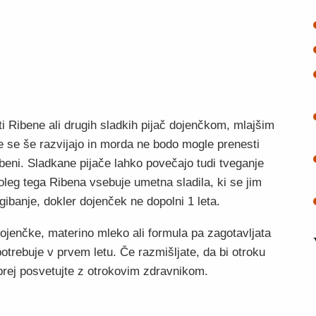
ti Ribene ali drugih sladkih pijač dojenčkom, mlajšim
 se še razvijajo in morda ne bodo mogle prenesti
beni. Sladkane pijače lahko povečajo tudi tveganje
oleg tega Ribena vsebuje umetna sladila, ki se jim
ogibanje, dokler dojenček ne dopolni 1 leta.
dojenčke, materino mleko ali formula pa zagotavljata
 potrebuje v prvem letu. Če razmišljate, da bi otroku
jprej posvetujte z otrokovim zdravnikom.