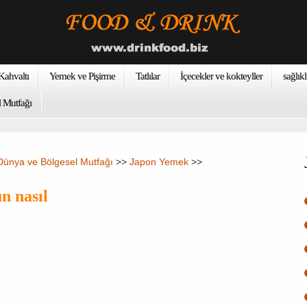
ahvaltı
Yemek ve Pişirme
Tatlılar
İçecekler ve kokteyller
sağlıkl
 Mutfağı
Dünya ve Bölgesel Mutfağı
>>
Japon Yemek
>>
n nasıl