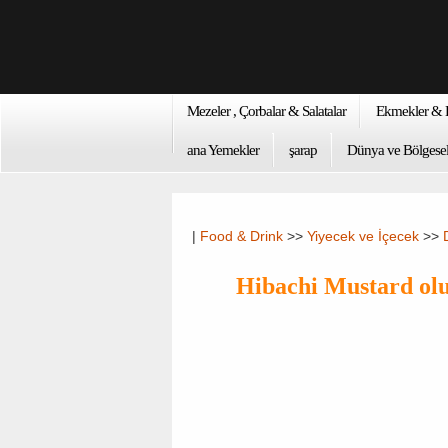
Mezeler , Çorbalar & Salatalar
Ekmekler & K
ana Yemekler
şarap
Dünya ve Bölgesel
|
Food & Drink
>>
Yiyecek ve İçecek
>>
Hibachi Mustard olu