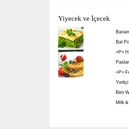
Yiyecek ve İçecek
Banan
Bal Po
<P> Ha
Pasla
<P> F
Yurtiç
Ben W
Milk &