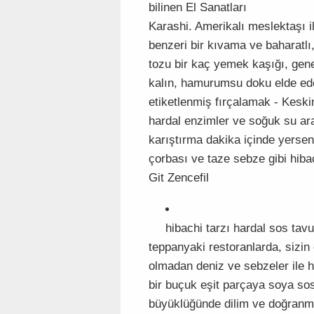
bilinen El Sanatları
Karashi. Amerikalı meslektaşı i
benzeri bir kıvama ve baharatlı,
tozu bir kaç yemek kaşığı, gene
kalın, hamurumsu doku elde ede
etiketlenmiş fırçalamak - Keski
hardal enzimler ve soğuk su ara
karıştırma dakika içinde yerseni
çorbası ve taze sebze gibi hiba
Git Zencefil
hibachi tarzı hardal sos tav
teppanyaki restoranlarda, sizi
olmadan deniz ve sebzeler ile ha
bir buçuk eşit parçaya soya so
büyüklüğünde dilim ve doğranmış