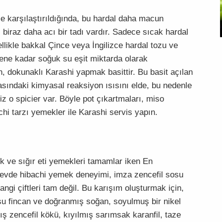
le karşılaştırıldığında, bu hardal daha macun
 biraz daha acı bir tadı vardır. Sadece sıcak hardal
llikle bakkal Çince veya İngilizce hardal tozu ve
ne kadar soğuk su eşit miktarda olarak
n, dokunaklı Karashi yapmak basittir. Bu basit açılan
sındaki kimyasal reaksiyon ısısını elde, bu nedenle
z o spicier var. Böyle pot çıkartmaları, miso
chi tarzı yemekler ile Karashi servis yapın.
uk ve sığır eti yemekleri tamamlar iken En
n evde hibachi yemek deneyimi, imza zencefil sosu
ngi çiftleri tam değil. Bu karışım oluşturmak için,
su fincan ve doğranmış soğan, soyulmuş bir nikel
 zencefil kökü, kıyılmış sarımsak karanfil, taze