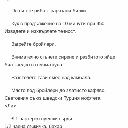
Поръсете риба с нарязани билки.
Кук в продължение на 10 минути при 450.
Извадете и изхвърлете течност.
Загрейте бройлери.
Внимателно сгънете сирене и разбитото яйце
бял заедно в голяма купа.
Разстелете тази смес над камбала.
Място под бройлери до златисто кафяво.
Световния съюз шведски Турция кюфтета
<Ли>
£ 1 партерен пуешки гърди
1/2 чаена лъжичка. бахар