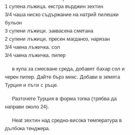
1 супена лъжица. екстра върджин зехтин
3/4 чаша ниско съдържание на натрий пилешки
бульон
3 супени лъжици. заквасена сметана
2 супени лъжици. пресен магданоз, нарязан
3/4 чаена лъжичка. сол
3/4 чаена лъжичка. пипер
в купа за смесване среда, добавят бахар сол и
черен пипер. Дайте бърз микс. Добави в земята
Турция и пъти с ръце.
Разточете Турция в форма топка (трябва да
направи около 24).
Heat зехтин над средно-висока температура в
дълбока тенджера.