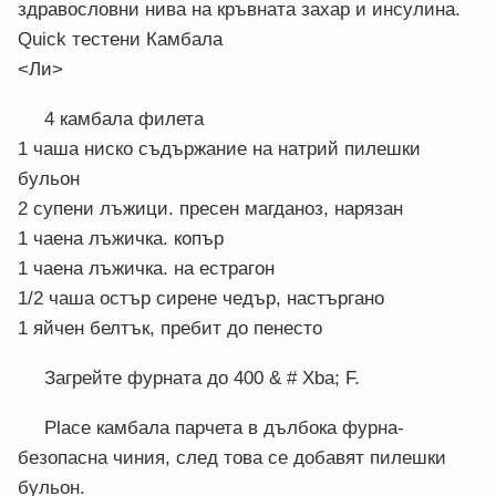
здравословни нива на кръвната захар и инсулина.
Quick тестени Камбала
<Ли>
4 камбала филета
1 чаша ниско съдържание на натрий пилешки
бульон
2 супени лъжици. пресен магданоз, нарязан
1 чаена лъжичка. копър
1 чаена лъжичка. на естрагон
1/2 чаша остър сирене чедър, настъргано
1 яйчен белтък, пребит до пенесто
Загрейте фурната до 400 & # Xba; F.
Place камбала парчета в дълбока фурна-
безопасна чиния, след това се добавят пилешки
бульон.