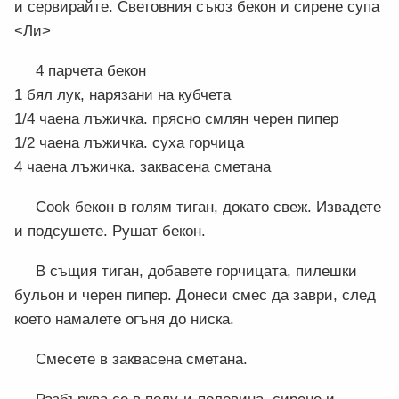
и сервирайте. Световния съюз бекон и сирене супа
<Ли>
4 парчета бекон
1 бял лук, нарязани на кубчета
1/4 чаена лъжичка. прясно смлян черен пипер
1/2 чаена лъжичка. суха горчица
4 чаена лъжичка. заквасена сметана
Cook бекон в голям тиган, докато свеж. Извадете
и подсушете. Рушат бекон.
В същия тиган, добавете горчицата, пилешки
бульон и черен пипер. Донеси смес да заври, след
което намалете огъня до ниска.
Смесете в заквасена сметана.