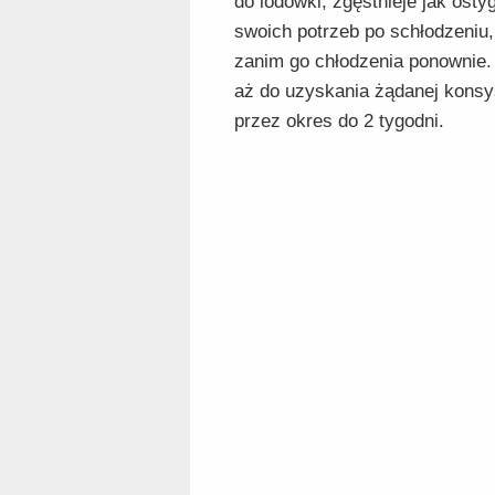
do lodówki; zgęstnieje jak osty
swoich potrzeb po schłodzeniu,
zanim go chłodzenia ponownie. J
aż do uzyskania żądanej konsy
przez okres do 2 tygodni.