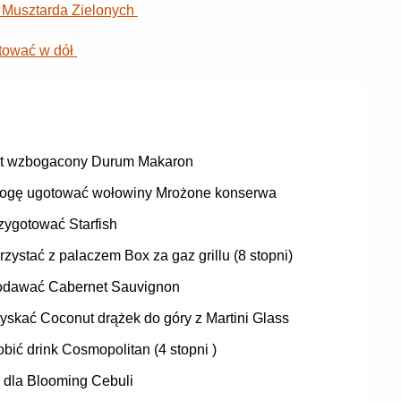
j Musztarda Zielonych
otować w dół
st wzbogacony Durum Makaron
ogę ugotować wołowiny Mrożone konserwa
zygotować Starfish
rzystać z palaczem Box za gaz grillu (8 stopni)
odawać Cabernet Sauvignon
yskać Coconut drążek do góry z Martini Glass
obić drink Cosmopolitan (4 stopni )
 dla Blooming Cebuli