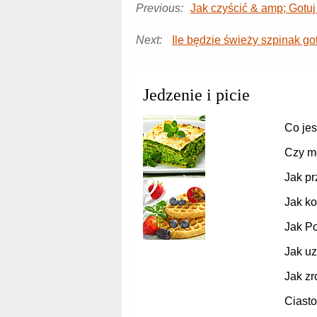
Previous:
Jak czyścić & amp; Gotu
Next:
Ile będzie świeży szpinak g
Jedzenie i picie
Co je
Czy m
Jak pr
Jak ko
Jak P
Jak uz
Jak zr
Ciasto