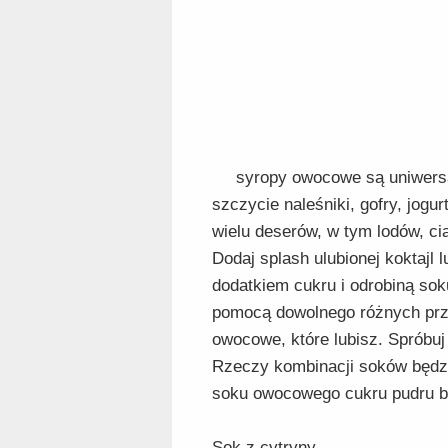
syropy owocowe są uniwers
szczycie naleśniki, gofry, jogur
wielu deserów, w tym lodów, c
Dodaj splash ulubionej koktajl
dodatkiem cukru i odrobiną so
pomocą dowolnego różnych pr
owocowe, które lubisz. Sprób
Rzeczy kombinacji soków będz
soku owocowego cukru pudru b
Sok z cytryny