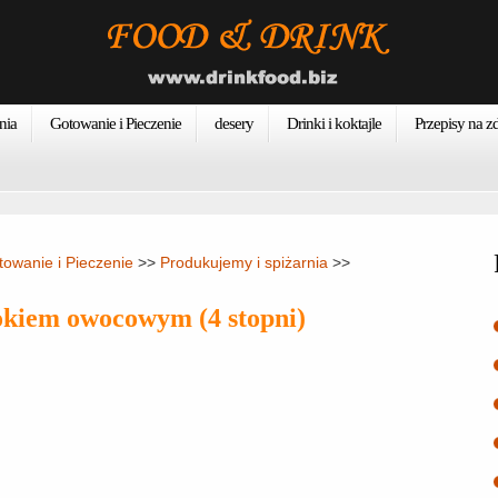
nia
Gotowanie i Pieczenie
desery
Drinki i koktajle
Przepisy na 
owanie i Pieczenie
>>
Produkujemy i spiżarnia
>>
sokiem owocowym (4 stopni)