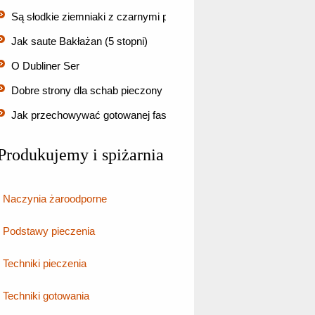
Są słodkie ziemniaki z czarnymi plamami OK jeść po ugoto…
Jak saute Bakłażan (5 stopni)
O Dubliner Ser
Dobre strony dla schab pieczony
Jak przechowywać gotowanej fasoli Pinto (5 stopni)
Produkujemy i spiżarnia
Naczynia żaroodporne
Podstawy pieczenia
Techniki pieczenia
Techniki gotowania