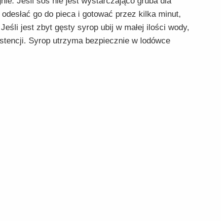
gnie. Jeśli sos nie jest wystarczająco gruba dla
 odesłać go do pieca i gotować przez kilka minut,
eśli jest zbyt gęsty syrop ubij w małej ilości wody,
stencji. Syrop utrzyma bezpiecznie w lodówce