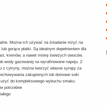
alne. Można ich używać na śniadanie mżyć na
t lub gorące płatki. Są idealnym dopełnieniem dla
iast, kremów, a nawet miskę świeżych owoców.
 lub wody gazowanej na wyrafinowane napoju. Z
ku z cytryny, można tworzyć własne syropy za
zechowywania zakupionych lub domowe soki
uj użyć do kompleksowego wybuchu smaku.
ie potrzebne
iałego