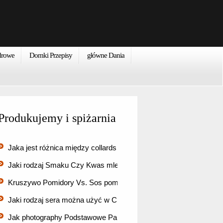
zdrowe
Domki Przepisy
główne Dania
Produkujemy i spiżarnia
Jaka jest różnica między collards & amp; ?. Rzepa Zielony…
Jaki rodzaj Smaku Czy Kwas mlekowy Daj sfermentowanej żyw
Kruszywo Pomidory Vs. Sos pomidorowy
Jaki rodzaj sera można użyć w Ciastka Swirl ze szpinakiem…
Jak photography Podstawowe Pantry