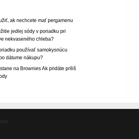
užiť, ak nechcete mať pergamenu
žitie jedlej sódy v poriadku pri
ave nekvaseného chleba?
poriadku používať samokysnúcu
po dátume nákupu?
stane na Brownies Ak pridáte príliš
ody
itie