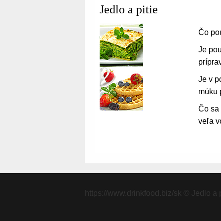
Jedlo a pitie
Čo po
Je pou
prípr
Je v 
múku 
Čo sa 
veľa v
https://www.drinkfood.biz/sk
© Jedlo a p