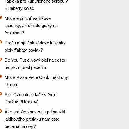
Tapioka pre kukuričného škrobu v
Blueberry koláč
Môžete použiť vanilkové
lupienky, ak ste alergický na
čokoládu?
Prečo majú čokoládové lupienky
biely fľakatý povlak?
Do You Put olivový olej na cesto
na pizzu pred pečením
Môže Pizza Pece Cook Iné druhy
chleba
Ako Ozdobte koláče s Gold
Prášok (8 krokov)
Ako urobíte konverziu pri použití
jablkového pretlaku namiesto
pečenia na oleji?