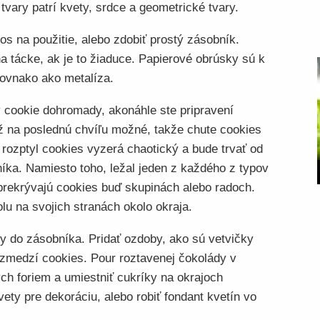
tvary patrí kvety, srdce a geometrické tvary.
os na použitie, alebo zdobiť prostý zásobník.
a tácke, ak je to žiaduce. Papierové obrúsky sú k
rovnako ako metalíza.
 cookie dohromady, akonáhle ste pripravení
až na poslednú chvíľu možné, takže chute cookies
ozptyl cookies vyzerá chaotický a bude trvať od
níka. Namiesto toho, ležal jeden z každého z typov
prekrývajú cookies buď skupinách alebo radoch.
lu na svojich stranách okolo okraja.
y do zásobníka. Pridať ozdoby, ako sú vetvičky
rozmedzí cookies. Pour roztavenej čokolády v
ch foriem a umiestniť cukríky na okrajoch
vety pre dekoráciu, alebo robiť fondant kvetín vo