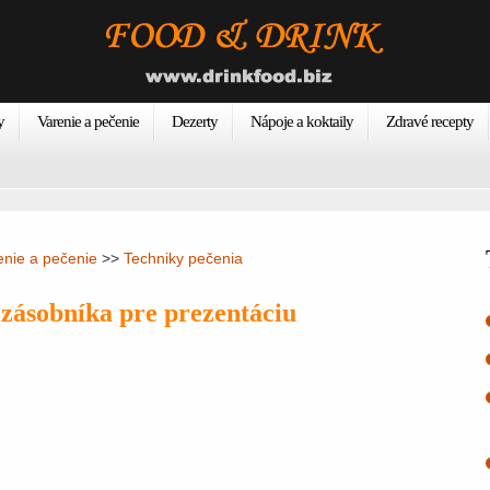
y
Varenie a pečenie
Dezerty
Nápoje a koktaily
Zdravé recepty
enie a pečenie
>>
Techniky pečenia
zásobníka pre prezentáciu