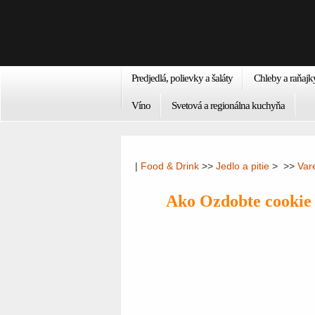
Predjedlá, polievky a šaláty
Chleby a raňajk
Víno
Svetová a regionálna kuchyňa
|
Food & Drink
>>
Jedlo a pitie
> >>
Var
Ako Ozdobte cookie 