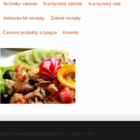
Techniky varenia
Kuchynské náčinie
Kuchynský riad
Jednoduché recepty
Zelené recepty
Čerstvé produkty a špajza
Korenie
https://www.drinkfood.biz/sk
© Jedlo a pitie