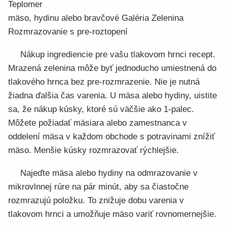
Teplomer
mäso, hydinu alebo bravčové Galéria Zelenina
Rozmrazovanie s pre-roztopení
Nákup ingrediencie pre vašu tlakovom hrnci recept.
Mrazená zelenina môže byť jednoducho umiestnená do
tlakového hrnca bez pre-rozmrazenie. Nie je nutná
žiadna ďalšia čas varenia. U mäsa alebo hydiny, uistite
sa, že nákup kúsky, ktoré sú väčšie ako 1-palec.
Môžete požiadať mäsiara alebo zamestnanca v
oddelení mäsa v každom obchode s potravinami znížiť
mäso. Menšie kúsky rozmrazovať rýchlejšie.
Najeďte mäsa alebo hydiny na odmrazovanie v
mikrovlnnej rúre na pár minút, aby sa čiastočne
rozmrazujú položku. To znižuje dobu varenia v
tlakovom hrnci a umožňuje mäso variť rovnomernejšie.