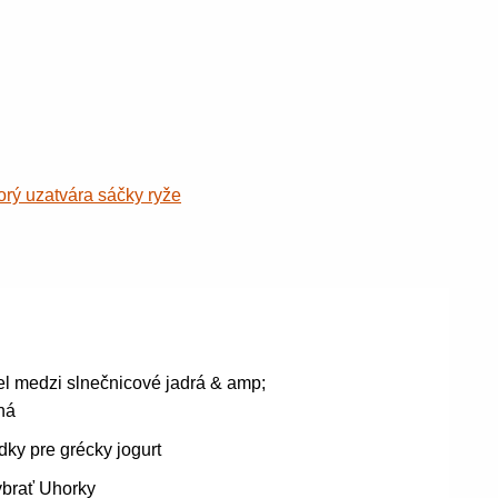
orý uzatvára sáčky ryže
l medzi slnečnicové jadrá & amp;
ná
ky pre grécky jogurt
ybrať Uhorky