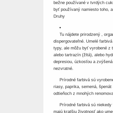
bežne používané v tvrdých cukr
byť používaný namiesto toho, 
Druhy
Tu nájdete prirodzený , orga
dispergovateľné. Umelé farbivá 
typy, ale môžu byť vyrobené z 
alebo tartrazín (žltá), alebo hy
depresiou, úzkosťou a zvýšená h
nezvratné.
Prírodné farbivá sú vyroben
riasy, paprika, semená, špenát
odtieňoch z mnohých renomova
Prírodné farbivá sú niekedy
majú kratšiu životnosť ako ume