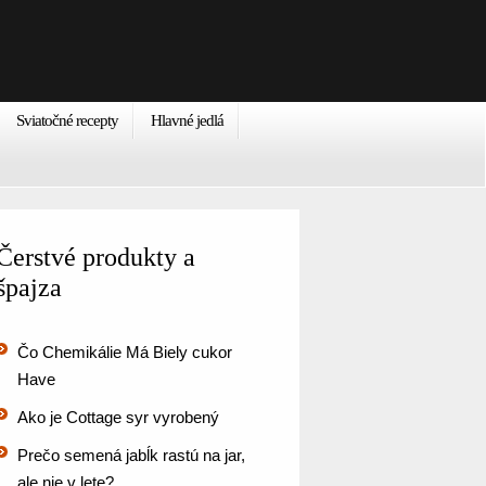
Sviatočné recepty
Hlavné jedlá
Čerstvé produkty a
špajza
Čo Chemikálie Má Biely cukor
Have
Ako je Cottage syr vyrobený
Prečo semená jabĺk rastú na jar,
ale nie v lete?