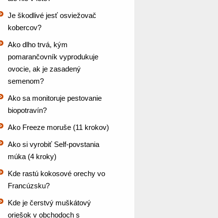
Je škodlivé jesť osviežovač
kobercov?
Ako dlho trvá, kým
pomarančovník vyprodukuje
ovocie, ak je zasadený
semenom?
Ako sa monitoruje pestovanie
biopotravín?
Ako Freeze moruše (11 krokov)
Ako si vyrobiť Self-povstania
múka (4 kroky)
Kde rastú kokosové orechy vo
Francúzsku?
Kde je čerstvý muškátový
oriešok v obchodoch s