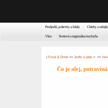
Predjedlá, polievky a šaláty
Chleby a raňajk
Víno
Svetová a regionálna kuchyňa
|
Food & Drink
>>
Jedlo a pitie
> >>
Var
Čo je olej, potravin