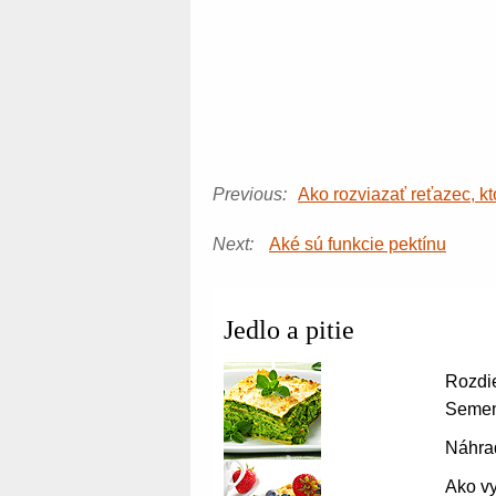
Previous:
Ako rozviazať reťazec, kt
Next:
Aké sú funkcie pektínu
Jedlo a pitie
Rozdie
Seme
Náhrad
Ako v