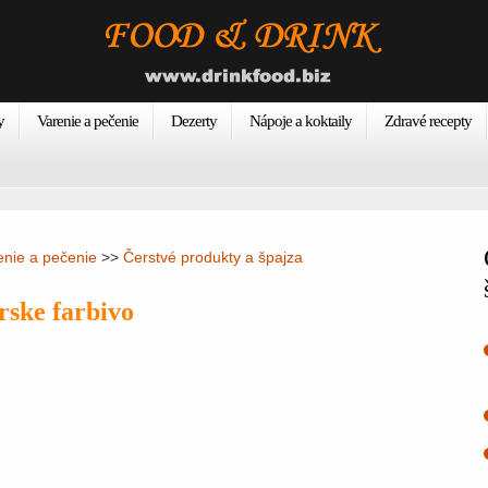
y
Varenie a pečenie
Dezerty
Nápoje a koktaily
Zdravé recepty
enie a pečenie
>>
Čerstvé produkty a špajza
árske farbivo