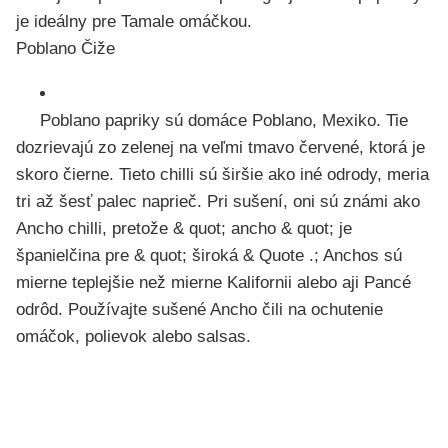
je ideálny pre Tamale omáčkou.
Poblano Čiže
Poblano papriky sú domáce Poblano, Mexiko. Tie
dozrievajú zo zelenej na veľmi tmavo červené, ktorá je
skoro čierne. Tieto chilli sú širšie ako iné odrody, meria
tri až šesť palec naprieč. Pri sušení, oni sú známi ako
Ancho chilli, pretože & quot; ancho & quot; je
španielčina pre & quot; široká & Quote .; Anchos sú
mierne teplejšie než mierne Kalifornii alebo aji Pancé
odrôd. Používajte sušené Ancho čili na ochutenie
omáčok, polievok alebo salsas.