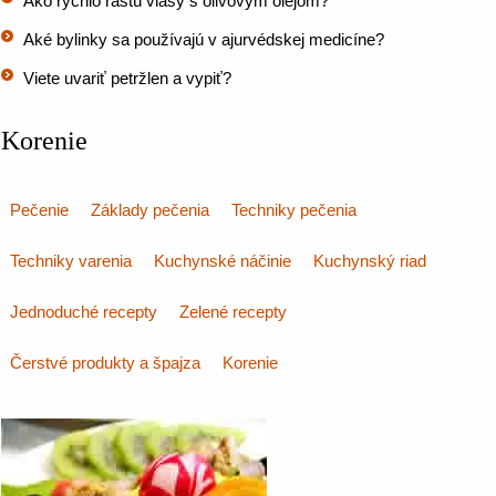
Ako rýchlo rastú vlasy s olivovým olejom?
Aké bylinky sa používajú v ajurvédskej medicíne?
Viete uvariť petržlen a vypiť?
Korenie
Pečenie
Základy pečenia
Techniky pečenia
Techniky varenia
Kuchynské náčinie
Kuchynský riad
Jednoduché recepty
Zelené recepty
Čerstvé produkty a špajza
Korenie