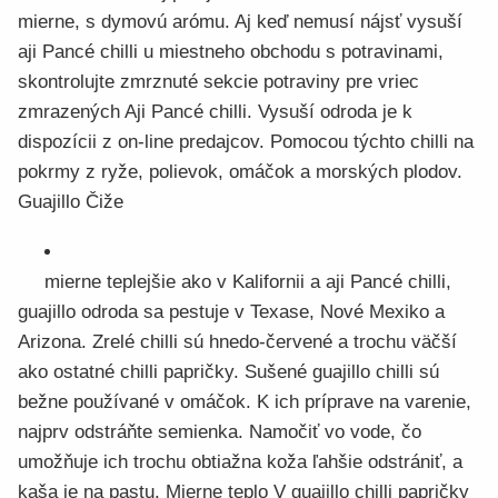
mierne, s dymovú arómu. Aj keď nemusí nájsť vysuší
aji Pancé chilli u miestneho obchodu s potravinami,
skontrolujte zmrznuté sekcie potraviny pre vriec
zmrazených Aji Pancé chilli. Vysuší odroda je k
dispozícii z on-line predajcov. Pomocou týchto chilli na
pokrmy z ryže, polievok, omáčok a morských plodov.
Guajillo Čiže
mierne teplejšie ako v Kalifornii a aji Pancé chilli,
guajillo odroda sa pestuje v Texase, Nové Mexiko a
Arizona. Zrelé chilli sú hnedo-červené a trochu väčší
ako ostatné chilli papričky. Sušené guajillo chilli sú
bežne používané v omáčok. K ich príprave na varenie,
najprv odstráňte semienka. Namočiť vo vode, čo
umožňuje ich trochu obtiažna koža ľahšie odstrániť, a
kaša je na pastu. Mierne teplo V guajillo chilli papričky