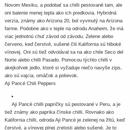
Novom Mexiku, a podobať sa chilli pestované tam, ale
oni balenie menej tepla ako ich predkovia. Hybridná
verzia, známy ako Arizona 20, bol vyvinutý na Arizona
farme. Podobne ako v teple na odrodu Anaheim, že má
viac jednotnú chuť závod od závodu. Zelene alebo
červeno, keď čerstvé, sušené čili Kalifornia sú hlboké
vínovej. Oni sú tiež odvolával sa na ako chile Seco del
Norte alebo chilli Pasado. Pomocou týchto chilli v
akejkoľvek jedlo, ktoré si vyžaduje niečo navyše zips,
ako sú vajcia, omáčok a polievok.
Aji Pancé Chili Peppers
Aji Pancé chilli papričky sú pestované v Peru, a je
tiež známy ako paprika čínske chilli. Rovnako ako
Kalifornia chilli, odroda Aji Pancé je zelenej na žltú, keď
čerstvé, a vínovej plnej zrelosti alebo sušené. Je to