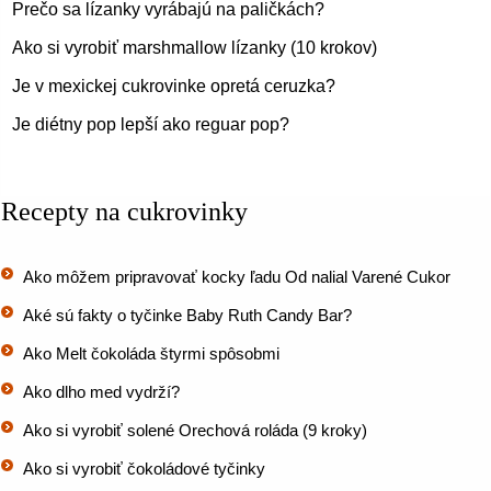
Prečo sa lízanky vyrábajú na paličkách?
Ako si vyrobiť marshmallow lízanky (10 krokov)
Je v mexickej cukrovinke opretá ceruzka?
Je diétny pop lepší ako reguar pop?
Recepty na cukrovinky
Ako môžem pripravovať kocky ľadu Od nalial Varené Cukor
Aké sú fakty o tyčinke Baby Ruth Candy Bar?
Ako Melt čokoláda štyrmi spôsobmi
Ako dlho med vydrží?
Ako si vyrobiť solené Orechová roláda (9 kroky)
Ako si vyrobiť čokoládové tyčinky