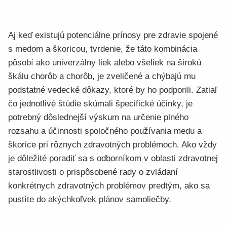
Aj keď existujú potenciálne prínosy pre zdravie spojené
s medom a škoricou, tvrdenie, že táto kombinácia
pôsobí ako univerzálny liek alebo všeliek na širokú
škálu chorôb a chorôb, je zveličené a chýbajú mu
podstatné vedecké dôkazy, ktoré by ho podporili. Zatiaľ
čo jednotlivé štúdie skúmali špecifické účinky, je
potrebný dôslednejší výskum na určenie plného
rozsahu a účinnosti spoločného používania medu a
škorice pri rôznych zdravotných problémoch. Ako vždy
je dôležité poradiť sa s odborníkom v oblasti zdravotnej
starostlivosti o prispôsobené rady o zvládaní
konkrétnych zdravotných problémov predtým, ako sa
pustíte do akýchkoľvek plánov samoliečby.