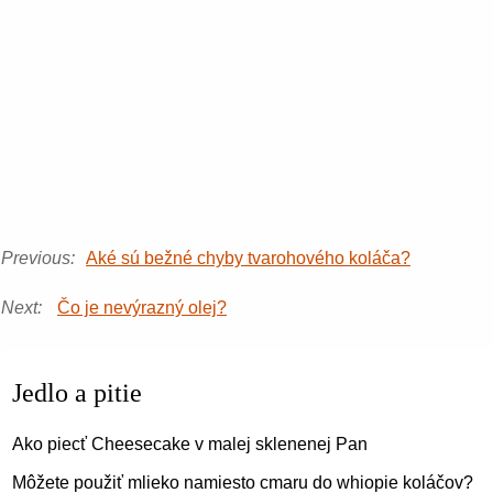
Previous:
Aké sú bežné chyby tvarohového koláča?
Next:
Čo je nevýrazný olej?
Jedlo a pitie
Ako piecť Cheesecake v malej sklenenej Pan
Môžete použiť mlieko namiesto cmaru do whiopie koláčov?