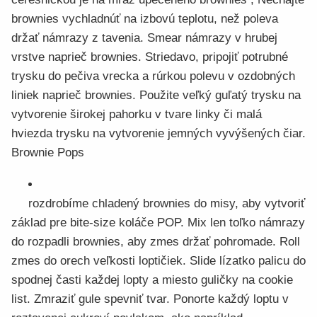
brownies vychladnúť na izbovú teplotu, než poleva
držať námrazy z tavenia. Smear námrazy v hrubej
vrstve naprieč brownies. Striedavo, pripojiť potrubné
trysku do pečiva vrecka a rúrkou polevu v ozdobných
liniek naprieč brownies. Použite veľký guľatý trysku na
vytvorenie širokej pahorku v tvare linky či malá
hviezda trysku na vytvorenie jemných vyvýšených čiar.
Brownie Pops
rozdrobíme chladený brownies do misy, aby vytvoriť
základ pre bite-size koláče POP. Mix len toľko námrazy
do rozpadli brownies, aby zmes držať pohromade. Roll
zmes do orech veľkosti loptičiek. Slide lízatko palicu do
spodnej časti každej lopty a miesto guličky na cookie
list. Zmraziť gule spevniť tvar. Ponorte každý loptu v