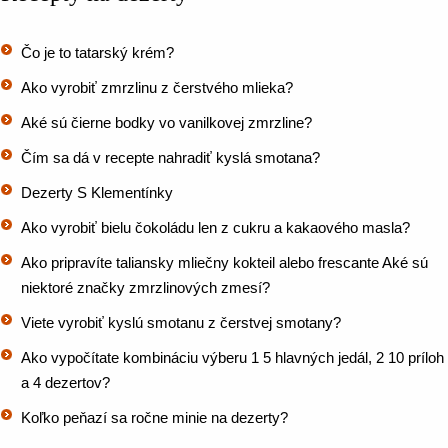
Čo je to tatarský krém?
Ako vyrobiť zmrzlinu z čerstvého mlieka?
Aké sú čierne bodky vo vanilkovej zmrzline?
Čím sa dá v recepte nahradiť kyslá smotana?
Dezerty S Klementínky
Ako vyrobiť bielu čokoládu len z cukru a kakaového masla?
Ako pripravíte taliansky mliečny kokteil alebo frescante Aké sú
niektoré značky zmrzlinových zmesí?
Viete vyrobiť kyslú smotanu z čerstvej smotany?
Ako vypočítate kombináciu výberu 1 5 hlavných jedál, 2 10 príloh
a 4 dezertov?
Koľko peňazí sa ročne minie na dezerty?