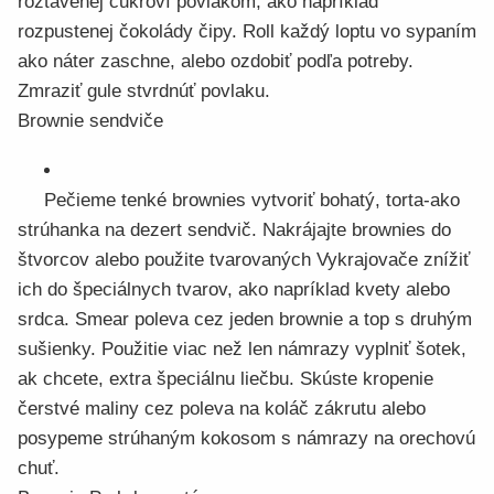
roztavenej cukroví povlakom, ako napríklad
rozpustenej čokolády čipy. Roll každý loptu vo sypaním
ako náter zaschne, alebo ozdobiť podľa potreby.
Zmraziť gule stvrdnúť povlaku.
Brownie sendviče
Pečieme tenké brownies vytvoriť bohatý, torta-ako
strúhanka na dezert sendvič. Nakrájajte brownies do
štvorcov alebo použite tvarovaných Vykrajovače znížiť
ich do špeciálnych tvarov, ako napríklad kvety alebo
srdca. Smear poleva cez jeden brownie a top s druhým
sušienky. Použitie viac než len námrazy vyplniť šotek,
ak chcete, extra špeciálnu liečbu. Skúste kropenie
čerstvé maliny cez poleva na koláč zákrutu alebo
posypeme strúhaným kokosom s námrazy na orechovú
chuť.