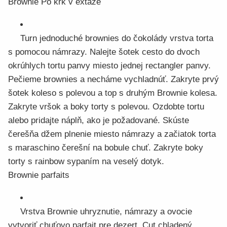
Brownie Po krk v extáze
Turn jednoduché brownies do čokolády vrstva torta
s pomocou námrazy. Nalejte šotek cesto do dvoch
okrúhlych tortu panvy miesto jednej rectangler panvy.
Pečieme brownies a necháme vychladnúť. Zakryte prvý
šotek koleso s polevou a top s druhým Brownie kolesa.
Zakryte vršok a boky torty s polevou. Ozdobte tortu
alebo pridajte náplň, ako je požadované. Skúste
čerešňa džem plnenie miesto námrazy a začiatok torta
s maraschino čerešní na bobule chuť. Zakryte boky
torty s rainbow sypaním na veselý dotyk.
Brownie parfaits
Vrstva Brownie uhryznutie, námrazy a ovocie
vytvoriť chuťovo parfait pre dezert. Cut chladený