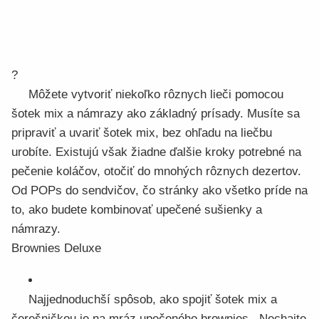
?
Môžete vytvoriť niekoľko rôznych lieči pomocou
šotek mix a námrazy ako základný prísady. Musíte sa
pripraviť a uvariť šotek mix, bez ohľadu na liečbu
urobíte. Existujú však žiadne ďalšie kroky potrebné na
pečenie koláčov, otočiť do mnohých rôznych dezertov.
Od POPs do sendvičov, čo stránky ako všetko príde na
to, ako budete kombinovať upečené sušienky a
námrazy.
Brownies Deluxe
Najjednoduchší spôsob, ako spojiť šotek mix a
čerešničkou je na mráz upečeného brownies , Nechajte