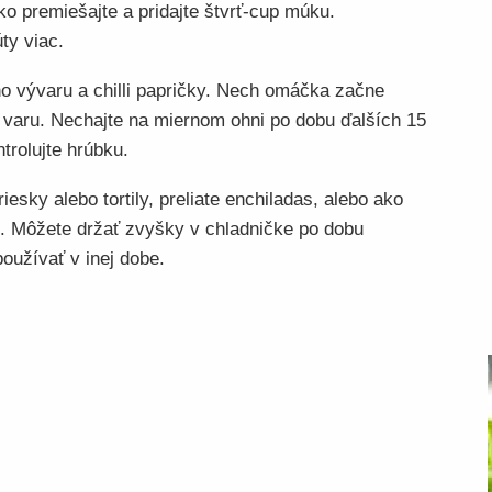
ko premiešajte a pridajte štvrť-cup múku.
ty viac.
o vývaru a chilli papričky. Nech omáčka začne
o varu. Nechajte na miernom ohni po dobu ďalších 15
trolujte hrúbku.
esky alebo tortily, preliate enchiladas, alebo ako
u. Môžete držať zvyšky v chladničke po dobu
oužívať v inej dobe.