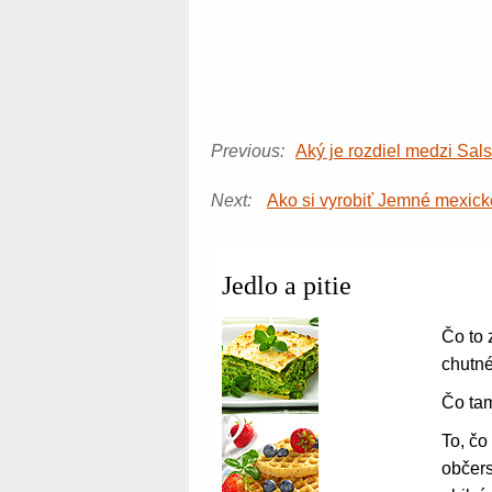
Previous:
Aký je rozdiel medzi Sa
Next:
Ako si vyrobiť Jemné mexick
Jedlo a pitie
Čo to 
chutn
Čo ta
To, čo
občers