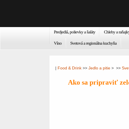
Predjedlá, polievky a šaláty
Chleby a raňajk
Víno
Svetová a regionálna kuchyňa
|
Food & Drink
>>
Jedlo a pitie
> >>
Sve
Ako sa pripraviť ze