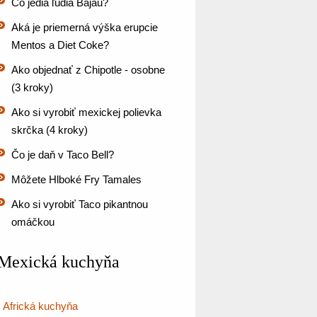
Čo jedia ľudia Bajau?
Aká je priemerná výška erupcie
Mentos a Diet Coke?
Ako objednať z Chipotle - osobne
(3 kroky)
Ako si vyrobiť mexickej polievka
skrčka (4 kroky)
Čo je daň v Taco Bell?
Môžete Hlboké Fry Tamales
Ako si vyrobiť Taco pikantnou
omáčkou
Mexická kuchyňa
Africká kuchyňa