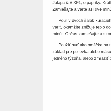
Jalapa & # XF1; o papriky. Krát
Zamiešajte a varte asi dve minú
Pour v dvoch šálok kuracieh
variť, okamžite znižuje teplo d
minút. Občas zamiešajte a skon
Použiť buď ako omáčka na tri
základ pre polievka alebo mäs
jedného týždňa, alebo zmraziť p