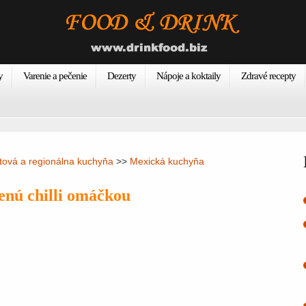
y
Varenie a pečenie
Dezerty
Nápoje a koktaily
Zdravé recepty
tová a regionálna kuchyňa
>>
Mexická kuchyňa
lenú chilli omáčkou