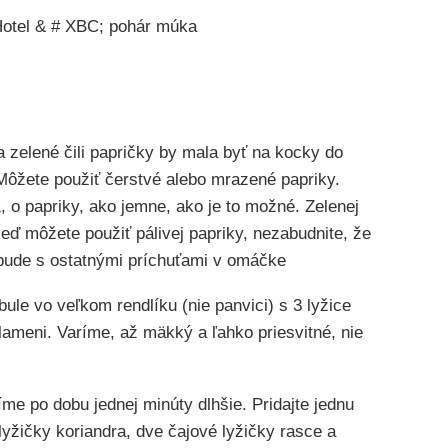
 Hotel & # XBC; pohár múka
a zelené čili papričky by mala byť na kocky do
Môžete použiť čerstvé alebo mrazené papriky.
 o papriky, ako jemne, ako je to možné. Zelenej
keď môžete použiť pálivej papriky, nezabudnite, že
e bude s ostatnými príchuťami v omáčke
bule vo veľkom rendlíku (nie panvici) s 3 lyžice
lameni. Varíme, až mäkký a ľahko priesvitné, nie
íme po dobu jednej minúty dlhšie. Pridajte jednu
 lyžičky koriandra, dve čajové lyžičky rasce a