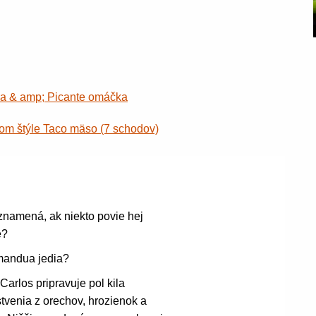
lsa & amp; Picante omáčka
om štýle Taco mäso (7 schodov)
znamená, ak niekto povie hej
é?
mandua jedia?
 Carlos pripravuje pol kila
tvenia z orechov, hrozienok a