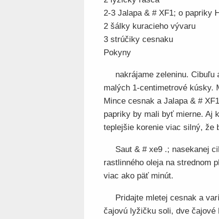
2-3 Jalapa & # XF1; o papriky
2 šálky kuracieho vývaru
3 strúčiky cesnaku
Pokyny
nakrájame zeleninu. Cibuľu 
malých 1-centimetrové kúsky. 
Mince cesnak a Jalapa & # XF1,
papriky by mali byť mierne. Aj 
teplejšie korenie viac silný, ž
Saut & # xe9 .; nasekanej ci
rastlinného oleja na strednom p
viac ako päť minút.
Pridajte mletej cesnak a var
čajovú lyžičku soli, dve čajové