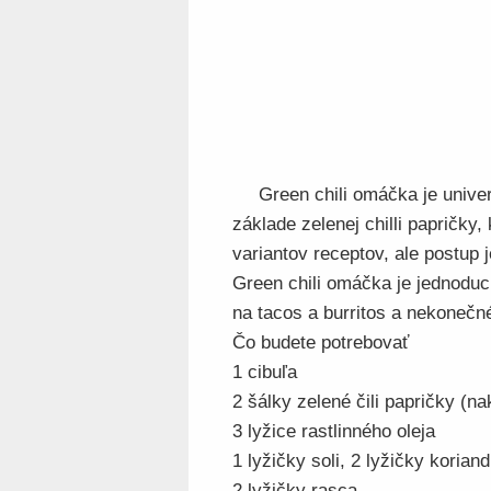
Green chili omáčka je univ
základe zelenej chilli papričky
variantov receptov, ale postup 
Green chili omáčka je jednodu
na tacos a burritos a nekonečn
Čo budete potrebovať
1 cibuľa
2 šálky zelené čili papričky (na
3 lyžice rastlinného oleja
1 lyžičky soli, 2 lyžičky koriand
2 lyžičky rasca