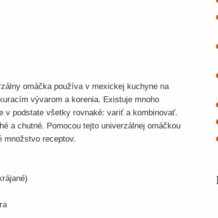
erzálny omáčka používa v mexickej kuchyne na
, kuracím vývarom a korenia. Existuje mnoho
je v podstate všetky rovnaké: variť a kombinovať.
ché a chutné. Pomocou tejto univerzálnej omáčkou
é množstvo receptov.
krájané)
ra