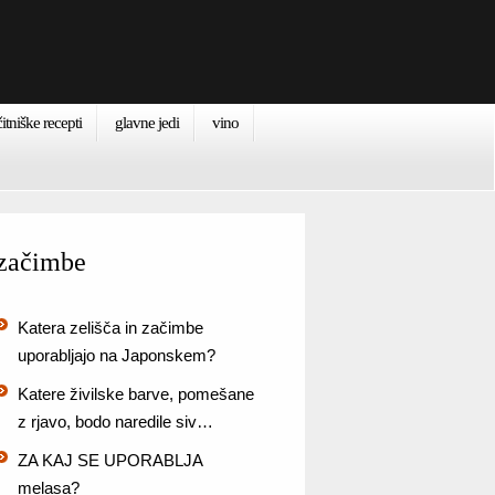
itniške recepti
glavne jedi
vino
začimbe
Katera zelišča in začimbe
uporabljajo na Japonskem?
Katere živilske barve, pomešane
z rjavo, bodo naredile siv…
ZA KAJ SE UPORABLJA
melasa?