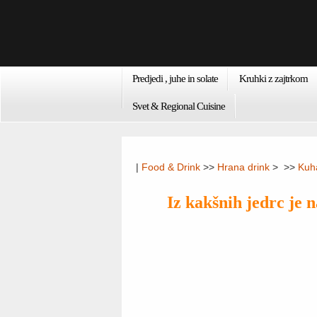
Predjedi , juhe in solate
Kruhki z zajtrkom
Svet & Regional Cuisine
|
Food & Drink
>>
Hrana drink
> >>
Kuh
Iz kakšnih jedrc je