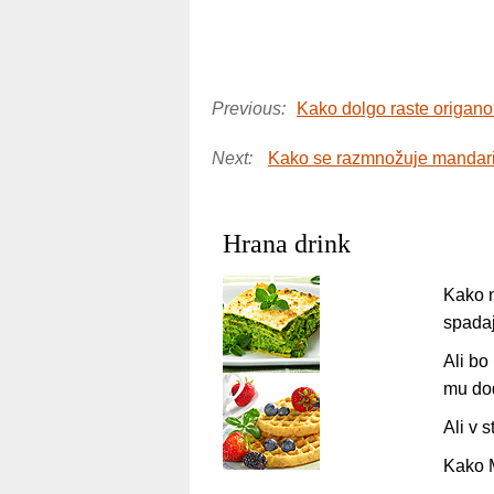
Previous:
Kako dolgo raste origan
Next:
Kako se razmnožuje mandar
Hrana drink
Kako n
spadaj
Ali bo
mu do
Ali v 
Kako 