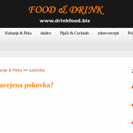
Kuhanje & Peka
sladice
Pijače & Cocktails
zdravi recepti
Poč
anje & Peka
>>
začimbe
 narejena pokovka?