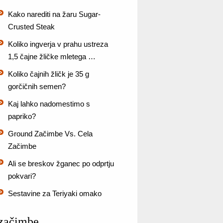
Kako narediti na žaru Sugar-
Crusted Steak
Koliko ingverja v prahu ustreza
1,5 čajne žličke mletega …
Koliko čajnih žličk je 35 g
gorčičnih semen?
Kaj lahko nadomestimo s
papriko?
Ground Začimbe Vs. Cela
Začimbe
Ali se breskov žganec po odprtju
pokvari?
Sestavine za Teriyaki omako
začimbe