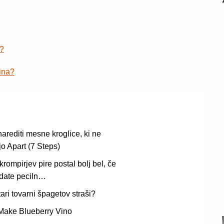
o?
ina?
arediti mesne kroglice, ki ne
o Apart (7 Steps)
 krompirjev pire postal bolj bel, če
date peciln…
stari tovarni špagetov straši?
Make Blueberry Vino