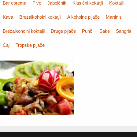
Bar oprema
Pivo
Jabolčnik
Klasični koktajli
Koktajli
Kava
Brezalkoholni koktajli
Alkoholne pijače
Martinis
Brezalkoholni koktajli
Druge pijače
Punči
Sake
Sangria
Čaj
Tropske pijače