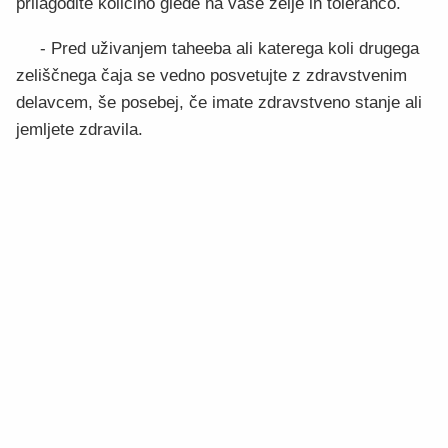
prilagodite količino glede na vaše želje in toleranco.
- Pred uživanjem taheeba ali katerega koli drugega
zeliščnega čaja se vedno posvetujte z zdravstvenim
delavcem, še posebej, če imate zdravstveno stanje ali
jemljete zdravila.