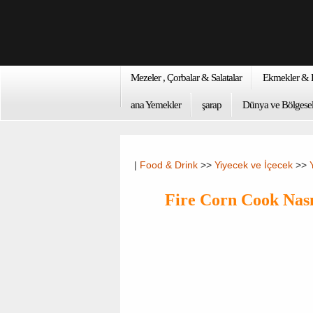
Mezeler , Çorbalar & Salatalar
Ekmekler & K
ana Yemekler
şarap
Dünya ve Bölgesel
|
Food & Drink
>>
Yiyecek ve İçecek
>>
Fire Corn Cook Nası