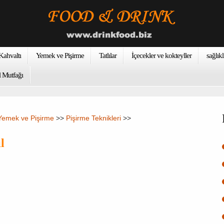
ahvaltı
Yemek ve Pişirme
Tatlılar
İçecekler ve kokteyller
sağlıkl
 Mutfağı
Yemek ve Pişirme
>>
Pişirme Teknikleri
>>
l