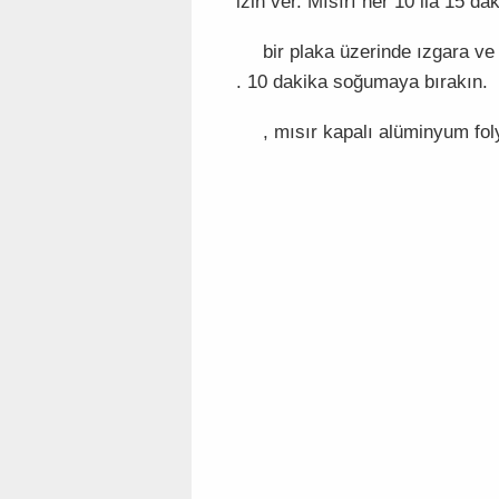
izin ver. Mısırı her 10 ila 15 da
bir plaka üzerinde ızgara ve 
. 10 dakika soğumaya bırakın.
, mısır kapalı alüminyum fol