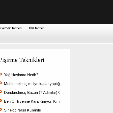
ı Yemek Tarifleri
tatil Tarifler
Pişirme Teknikleri
Yağ Haşlama Nedir?
Muhtemelen şimdiye kadar yaptığım en kolay şeylerden bi…
Dondurulmuş Bacon (7 Adımlar) Cook Nasıl
Ben Chili yerine Kara Kimyon Kimyon tohumları kullanabilir …
Sır Pop Nasıl Kullanılır