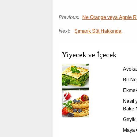
Previous:
Ne Orange veya Apple R
Next:
Şımarık Süt Hakkında
Yiyecek ve İçecek
Avokad
Bir Ne
Ekmek
Nasıl 
Bake 
Geyik 
Maya 