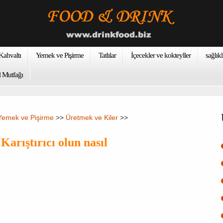
ahvaltı
Yemek ve Pişirme
Tatlılar
İçecekler ve kokteyller
sağlıkl
 Mutfağı
Yemek ve Pişirme
>>
Üretmek ve Kiler
>>
Karıştırıcı olun nasıl