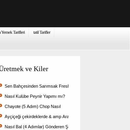
ı Yemek Tarifleri
tatil Tarifler
Üretmek ve Kiler
Sen Bahçesinden Sarımsak Fresh kullanın miyim? (6 Adımla…
Nasıl Kulübe Peynir Yapımı mı?
Chayote (5 Adım) Chop Nasıl
Ayçiçeği çekirdeklerde & amp Arasındaki Fark; Tohumlar
Nasıl Bal (4 Adımlar) Gönderen Şeker Kristaller Temizle …