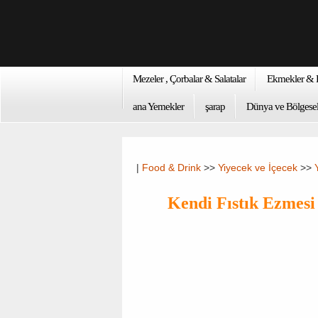
Mezeler , Çorbalar & Salatalar
Ekmekler & K
ana Yemekler
şarap
Dünya ve Bölgesel
|
Food & Drink
>>
Yiyecek ve İçecek
>>
Kendi Fıstık Ezmesi 