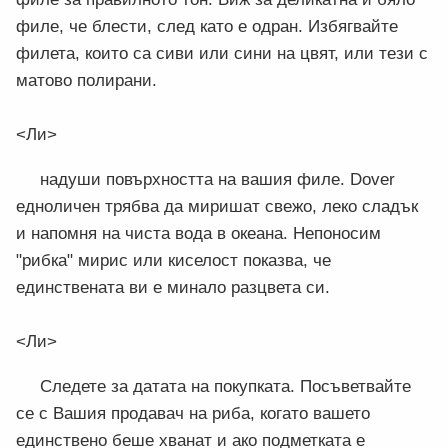
филе, че блести, след като е одран. Избягвайте
филета, които са сиви или сини на цвят, или тези с
матово полирани.
<Ли>
надуши повърхността на вашия филе. Dover
едноличен трябва да миришат свежо, леко сладък
и напомня на чиста вода в океана. Непоносим
"рибка" мирис или киселост показва, че
единствената ви е минало разцвета си.
<Ли>
Следете за датата на покупката. Посъветвайте
се с Вашия продавач на риба, когато вашето
единствено беше хванат и ако подметката е