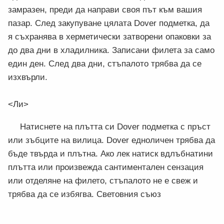
замразен, преди да направи своя път към вашия
пазар. След закупуване цялата Dover подметка, да
я съхранява в херметически затворени опаковки за
до два дни в хладилника. Записани филета за само
един ден. След два дни, стъпалото трябва да се
изхвърли.
<Ли>
Натиснете на плътта си Dover подметка с пръст
или зъбците на вилица. Dover едноличен трябва да
бъде твърда и плътна. Ако лек натиск вдлъбнатини
плътта или произвежда сантиментален сензация
или отделяне на филето, стъпалото не е свеж и
трябва да се избягва. Световния съюз