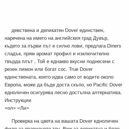
девствена и деликатен Dover единствен,
наречена на името на английския град Дувър,
където за първи път е силно лови, предлага Diners
сладък, прям аромат профил и изключително
твърда плът , Той е еднакво вкусни поднесени с
резен лимон или богат сос. True Dover
единствената, която идва само от водите около
Европа, може да бъде доста скъпо, но Pacific Dover
едноличен осигурява лесно достъпна алтернатива.
Инструкции
<ол> <Ли>
Проверка на цвета на вашата Dover едноличен
филе за правилното тон. Виж за деликатна и бяло