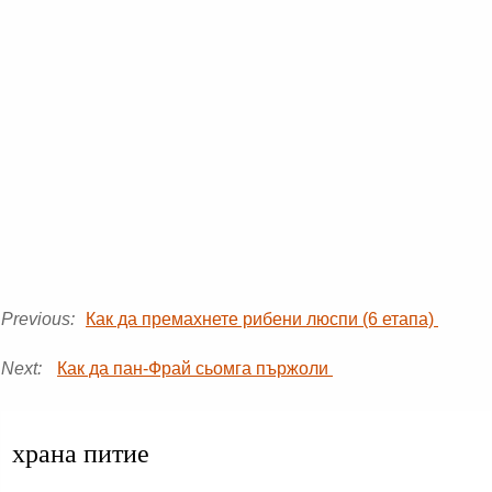
Previous:
Как да премахнете рибени люспи (6 етапа)
Next:
Как да пан-Фрай сьомга пържоли
храна питие