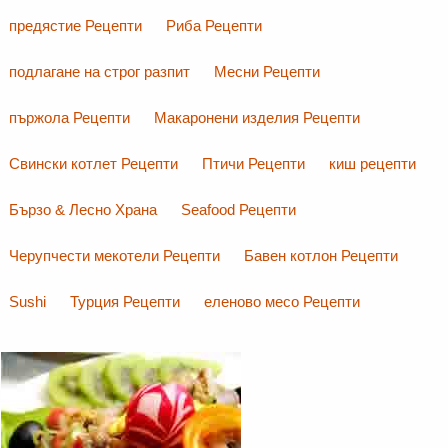
предястие Рецепти
Риба Рецепти
подлагане на строг разпит
Месни Рецепти
пържола Рецепти
Макаронени изделия Рецепти
Свински котлет Рецепти
Птичи Рецепти
киш рецепти
Бързо & Лесно Храна
Seafood Рецепти
Черупчести мекотели Рецепти
Бавен котлон Рецепти
Sushi
Турция Рецепти
еленово месо Рецепти