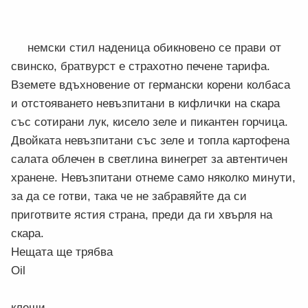
немски стил наденица обикновено се прави от
свинско, братвурст е страхотно печене тарифа.
Вземете вдъхновение от германски корени колбаса
и отстояването невъзпитани в кифлички на скара
със сотирани лук, кисело зеле и пикантен горчица.
Двойката невъзпитани със зеле и топла картофена
салата облечен в светлина винегрет за автентичен
хранене. Невъзпитани отнеме само няколко минути,
за да се готви, така че не забравяйте да си
приготвите ястия страна, преди да ги хвърля на
скара.
Нещата ще трябва
Oil
клещи