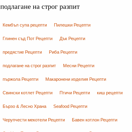
подлагане на строг разпит
Кембъл супа рецепти
Пилешки Рецепти
Глинен съд Пот Рецепти
Дък Рецепти
предястие Рецепти
Риба Рецепти
подлагане на строг разпит
Месни Рецепти
пържола Рецепти
Макаронени изделия Рецепти
Свински котлет Рецепти
Птичи Рецепти
киш рецепти
Бързо & Лесно Храна
Seafood Рецепти
Черупчести мекотели Рецепти
Бавен котлон Рецепти