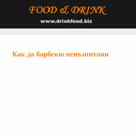
Как да барбекю невъзпитани