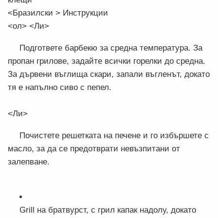
<Бразилски > Инструкции
<ол> <Ли>
Подгответе барбекю за средна температура. За
пропан грилове, задайте всички горелки до средна.
За дървени въглища скари, запали въгленът, докато
тя е напълно сиво с пепел.
<Ли>
Почистете решетката на печене и го избършете с
масло, за да се предотврати невъзпитани от
залепване.
Grill на братвурст, с грил капак надолу, докато