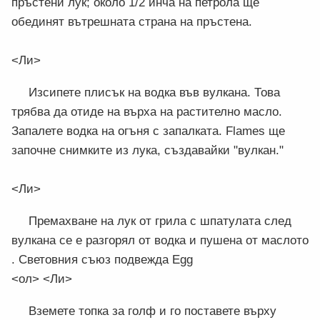
пръстени лук; около 1/2 инча на петрола ще
обединят вътрешната страна на пръстена.
<Ли>
Изсипете плисък на водка във вулкана. Това
трябва да отиде на върха на растително масло.
Запалете водка на огъня с запалката. Flames ще
започне снимките из лука, създавайки "вулкан."
<Ли>
Премахване на лук от грила с шпатулата след
вулкана се е разгорял от водка и пушена от маслото
. Световния съюз подвежда Egg
<ол> <Ли>
Вземете топка за голф и го поставете върху