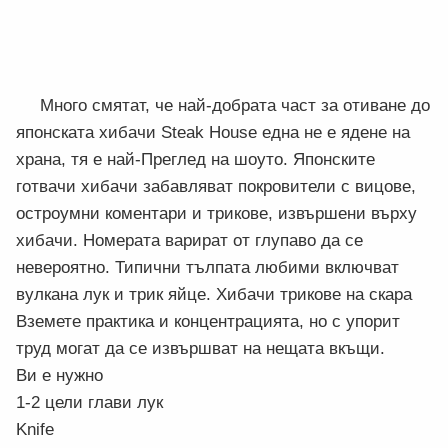
Много смятат, че най-добрата част за отиване до
японската хибачи Steak House една не е ядене на
храна, тя е най-Преглед на шоуто. Японските
готвачи хибачи забавляват покровители с вицове,
остроумни коментари и трикове, извършени върху
хибачи. Номерата варират от глупаво да се
невероятно. Типични тълпата любими включват
вулкана лук и трик яйце. Хибачи трикове на скара
Вземете практика и концентрацията, но с упорит
труд могат да се извършват на нещата вкъщи.
Ви е нужно
1-2 цели глави лук
Knife