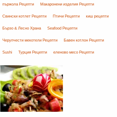
пържола Рецепти
Макаронени изделия Рецепти
Свински котлет Рецепти
Птичи Рецепти
киш рецепти
Бързо & Лесно Храна
Seafood Рецепти
Черупчести мекотели Рецепти
Бавен котлон Рецепти
Sushi
Турция Рецепти
еленово месо Рецепти