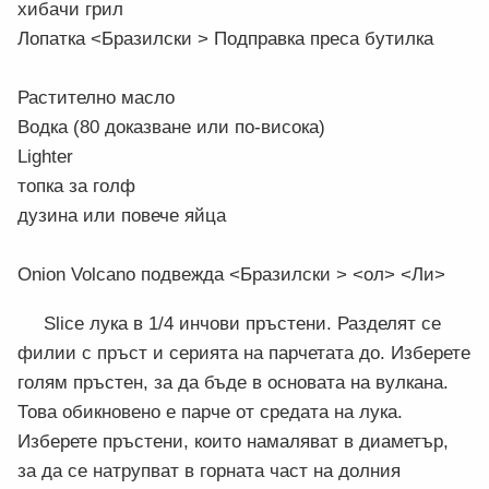
хибачи грил
Лопатка <Бразилски > Подправка преса бутилка
Растително масло
Водка (80 доказване или по-висока)
Lighter
топка за голф
дузина или повече яйца
Onion Volcano подвежда <Бразилски > <ол> <Ли>
Slice лука в 1/4 инчови пръстени. Разделят се
филии с пръст и серията на парчетата до. Изберете
голям пръстен, за да бъде в основата на вулкана.
Това обикновено е парче от средата на лука.
Изберете пръстени, които намаляват в диаметър,
за да се натрупват в горната част на долния