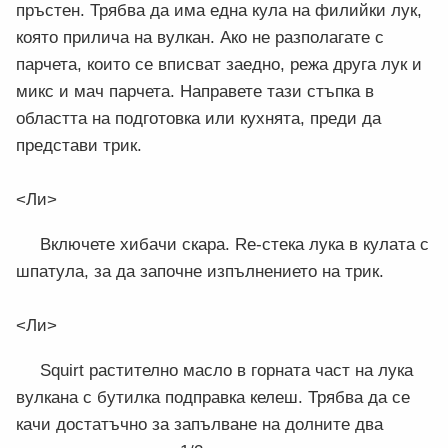
пръстен. Трябва да има една кула на филийки лук,
която прилича на вулкан. Ако не разполагате с
парчета, които се вписват заедно, режа друга лук и
микс и мач парчета. Направете тази стъпка в
областта на подготовка или кухнята, преди да
представи трик.
<Ли>
Включете хибачи скара. Re-стека лука в кулата с
шпатула, за да започне изпълнението на трик.
<Ли>
Squirt растително масло в горната част на лука
вулкана с бутилка подправка келеш. Трябва да се
качи достатъчно за запълване на долните два