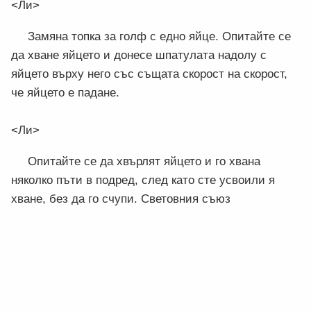
<Ли>
Замяна топка за голф с едно яйце. Опитайте се
да хване яйцето и донесе шпатулата надолу с
яйцето върху него със същата скорост на скорост,
че яйцето е падане.
<Ли>
Опитайте се да хвърлят яйцето и го хвана
няколко пъти в подред, след като сте усвоили я
хване, без да го счупи. Световния съюз