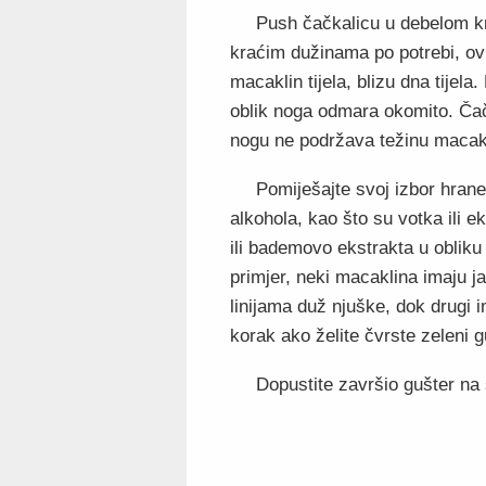
Push čačkalicu u debelom kr
kraćim dužinama po potrebi, ovi
macaklin tijela, blizu dna tijela
oblik noga odmara okomito. Čač
nogu ne podržava težinu macak
Pomiješajte svoj izbor hrane 
alkohola, kao što su votka ili e
ili bademovo ekstrakta u obliku
primjer, neki macaklina imaju ja
linijama duž njuške, dok drugi i
korak ako želite čvrste zeleni g
Dopustite završio gušter na s