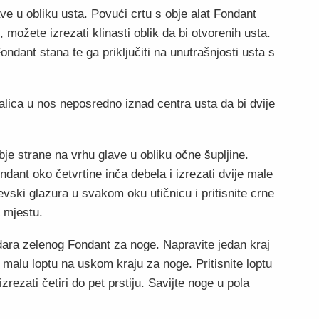
ave u obliku usta. Povući crtu s obje alat Fondant
, možete izrezati klinasti oblik da bi otvorenih usta.
ndant stana te ga priključiti na unutrašnjosti usta s
kalica u nos neposredno iznad centra usta da bi dvije
bje strane na vrhu glave u obliku očne šupljine.
dant oko četvrtine inča debela i izrezati dvije male
evski glazura u svakom oku utičnicu i pritisnite crne
 mjestu.
indara zelenog Fondant za noge. Napravite jedan kraj
 malu loptu na uskom kraju za noge. Pritisnite loptu
zrezati četiri do pet prstiju. Savijte noge u pola