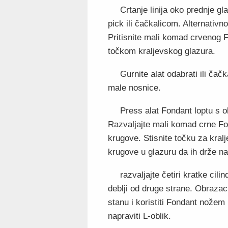
Crtanje linija oko prednje gl
pick ili čačkalicom. Alternativno
Pritisnite mali komad crvenog Fo
točkom kraljevskog glazura.
Gurnite alat odabrati ili čač
male nosnice.
Press alat Fondant loptu s o
Razvaljajte mali komad crne Fon
krugove. Stisnite točku za kralj
krugove u glazuru da ih drže na
razvaljajte četiri kratke cil
deblji od druge strane. Obrazac
stanu i koristiti Fondant nožem i
napraviti L-oblik.