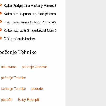
Kako Podgrijati u Hickory Farms Ham (7 koraka)
Kako dim kupusa u pušač (5 koraka)
Ima li sira Samo trebate Pecite 45 minuta?
Kako napraviti Gingerbread Man Cookie Cutter
DIY crni orah kreker
pečenje Tehnike
bakeware
pečenje Osnove
pečenje Tehnike
kuhanje Tehnike
posuđe
posuđe
Easy Recepti