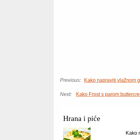
Previous:
Kako napraviti vlažnom 
Next:
Kako Frost s parom butterc
Hrana i piće
Kako n