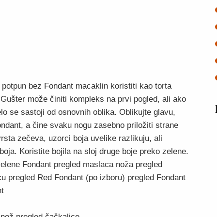
potpun bez Fondant macaklin koristiti kao torta
tu. Gušter može činiti kompleks na prvi pogled, ali ako
elo se sastoji od osnovnih oblika. Oblikujte glavu,
ondant, a čine svaku nogu zasebno priložiti strane
 vrsta zečeva, uzorci boja uvelike razlikuju, ali
boja. Koristite bojila na sloj druge boje preko zelene.
 zelene Fondant pregled maslaca noža pregled
licu pregled Red Fondant (po izboru) pregled Fondant
nt
 nož pregled čačkalice