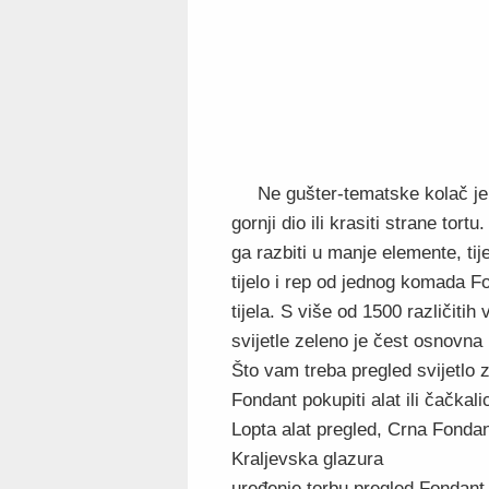
Ne gušter-tematske kolač je 
gornji dio ili krasiti strane tor
ga razbiti u manje elemente, tij
tijelo i rep od jednog komada F
tijela. S više od 1500 različitih
svijetle zeleno je čest osnovna 
Što vam treba pregled svijetlo
Fondant pokupiti alat ili čačka
Lopta alat pregled, Crna Fonda
Kraljevska glazura
uređenje torbu pregled Fondant