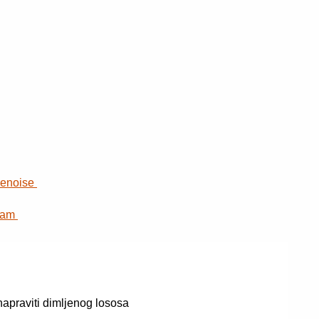
genoise
ream
apraviti dimljenog lososa