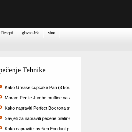
 Recepti
glavna Jela
vino
pečenje Tehnike
Kako Grease cupcake Pan (3 koraka)
Moram Pecite Jumbo muffine na visokim Temps
Kako napraviti Perfect Box torta svaki put?
Savjeti za napraviti pečene piletine dobar okus
Kako napraviti savršen Fondant prekrivene kocke (8 koraka)