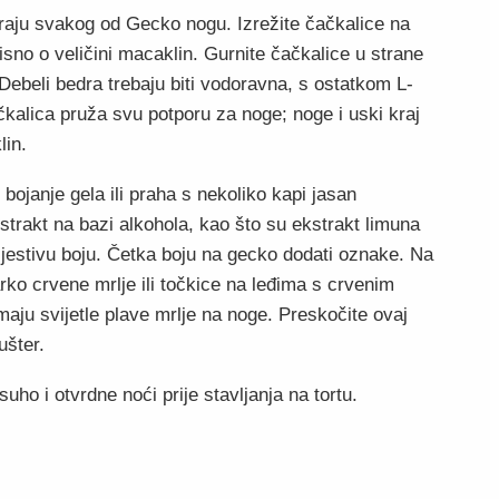
aju svakog od Gecko nogu. Izrežite čačkalice na
sno o veličini macaklin. Gurnite čačkalice u strane
. Debeli bedra trebaju biti vodoravna, s ostatkom L-
kalica pruža svu potporu za noge; noge i uski kraj
lin.
bojanje gela ili praha s nekoliko kapi jasan
kstrakt na bazi alkohola, kao što su ekstrakt limuna
 jestivu boju. Četka boju na gecko dodati oznake. Na
rko crvene mrlje ili točkice na leđima s crvenim
maju svijetle plave mrlje na noge. Preskočite ovaj
ušter.
uho i otvrdne noći prije stavljanja na tortu.