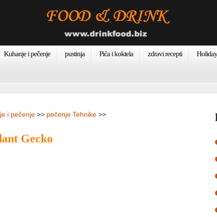
Kuhanje i pečenje
pustinja
Pića i koktela
zdravi recepti
Holiday
e i pečenje
>>
pečenje Tehnike
>>
dant Gecko