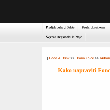
Predjela Juhe , i Salate
Kruh i doručkom
Svjetski i regionalni kuhinje
|
Food & Drink
>>
Hrana i piće
>>
Kuhanj
Kako napraviti Fon