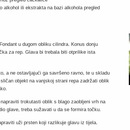
 alkohol ili ekstrakta na bazi alkohola pregled
 Fondant u dugom obliku cilindra. Konus donju
ka za rep. Glava bi trebala biti otprilike ista
to, a ne ostavljajući ga savršeno ravno, te u skladu
 sličan objekt na vanjskoj strani repa zadržati oblik
ako.
 napraviti trokutasti oblik s blago zaobljeni vrh na
 dio glave, treba sužavati u da se formira točku.
raviti uži prsten koji razlikuje glavu iz tijela.