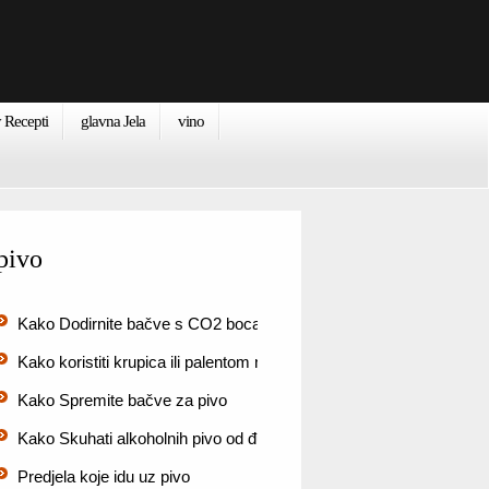
 Recepti
glavna Jela
vino
pivo
Kako Dodirnite bačve s CO2 boca
Kako koristiti krupica ili palentom napraviti pivo
Kako Spremite bačve za pivo
Kako Skuhati alkoholnih pivo od đumbira (9 koraka)
Predjela koje idu uz pivo