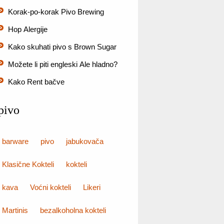
Korak-po-korak Pivo Brewing
Hop Alergije
Kako skuhati pivo s Brown Sugar
Možete li piti engleski Ale hladno?
Kako Rent bačve
pivo
barware
pivo
jabukovača
Klasične Kokteli
kokteli
kava
Voćni kokteli
Likeri
Martinis
bezalkoholna kokteli