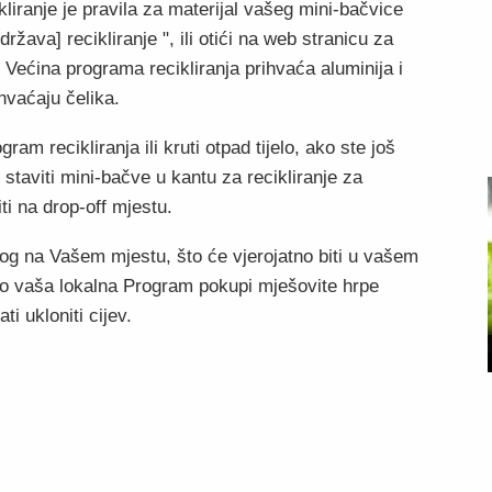
kliranje je pravila za materijal vašeg mini-bačvice
država] recikliranje ", ili otići na web stranicu za
e. Većina programa recikliranja prihvaća aluminija i
ihvaćaju čelika.
ram recikliranja ili kruti otpad tijelo, ako ste još
e staviti mini-bačve u kantu za recikliranje za
ti na drop-off mjestu.
og na Vašem mjestu, što će vjerojatno biti u vašem
Ako vaša lokalna Program pokupi mješovite hrpe
ti ukloniti cijev.