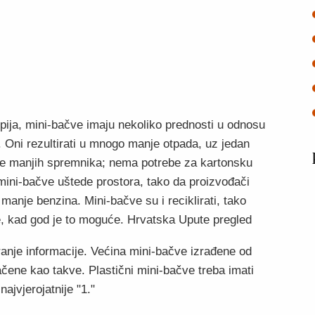
pija, mini-bačve imaju nekoliko prednosti u odnosu
. Oni rezultirati u mnogo manje otpada, uz jedan
iše manjih spremnika; nema potrebe za kartonsku
 i mini-bačve uštede prostora, tako da proizvođači
 manje benzina. Mini-bačve su i reciklirati, tako
je, kad god je to moguće. Hrvatska Upute pregled
ranje informacije. Većina mini-bačve izrađene od
značene kao takve. Plastični mini-bačve treba imati
najvjerojatnije "1."