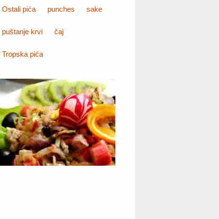
Ostali pića
punches
sake
puštanje krvi
čaj
Tropska pića