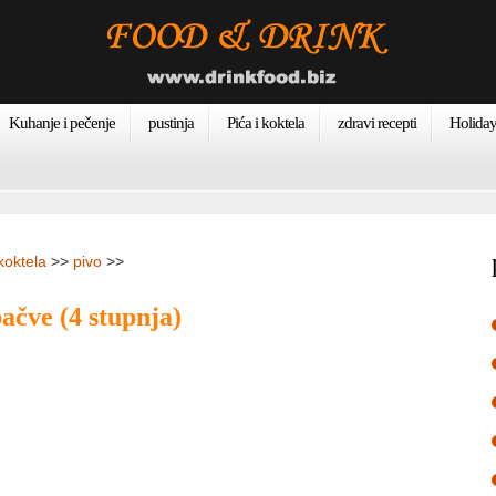
Kuhanje i pečenje
pustinja
Pića i koktela
zdravi recepti
Holiday
 koktela
>>
pivo
>>
ačve (4 stupnja)