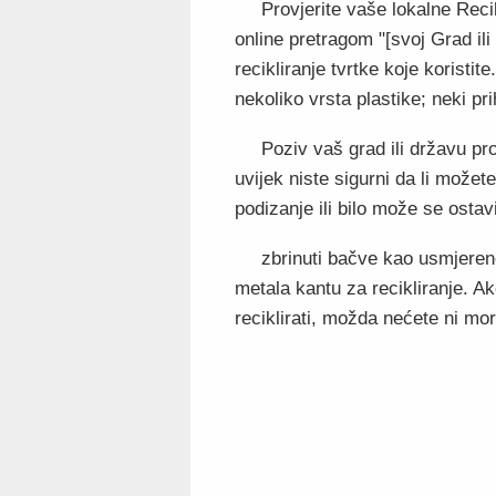
Provjerite vaše lokalne Reci
online pretragom "[svoj Grad ili 
recikliranje tvrtke koje koristit
nekoliko vrsta plastike; neki pr
Poziv vaš grad ili državu prog
uvijek niste sigurni da li možet
podizanje ili bilo može se ostavi
zbrinuti bačve kao usmjeren
metala kantu za recikliranje. 
reciklirati, možda nećete ni mora