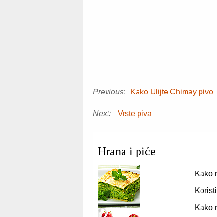
Previous:
Kako Ulijte Chimay pivo
Next:
Vrste piva
Hrana i piće
Kako n
Korist
Kako n