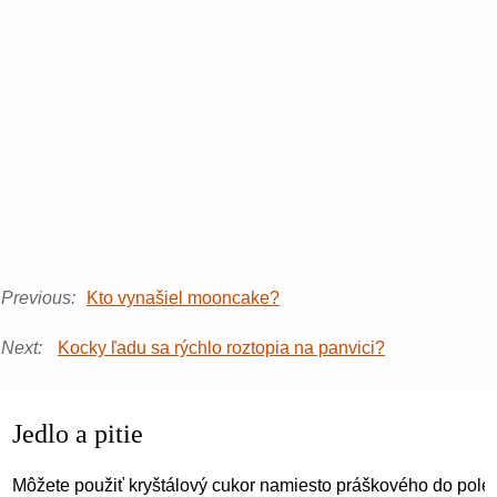
Previous:
Kto vynašiel mooncake?
Next:
Kocky ľadu sa rýchlo roztopia na panvici?
Jedlo a pitie
Môžete použiť kryštálový cukor namiesto práškového do pole