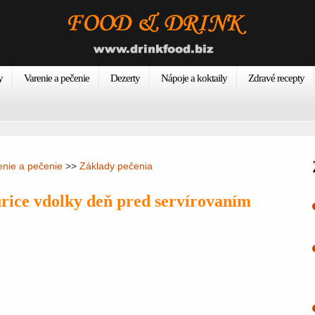
y
Varenie a pečenie
Dezerty
Nápoje a koktaily
Zdravé recepty
enie a pečenie
>>
Základy pečenia
ice vdolky deň pred servírovaním