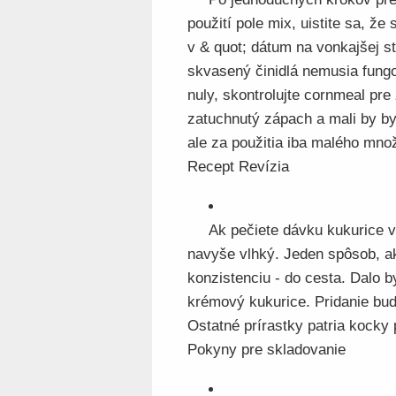
použití pole mix, uistite sa, že 
v & quot; dátum na vonkajšej s
skvasený činidlá nemusia fungov
nuly, skontrolujte cornmeal pre
zatuchnutý zápach a mali by b
ale za použitia iba malého mno
Recept Revízia
Ak pečiete dávku kukurice v
navyše vlhký. Jeden spôsob, ako
konzistenciu - do cesta. Dalo 
krémový kukurice. Pridanie buď 
Ostatné prírastky patria kocky
Pokyny pre skladovanie