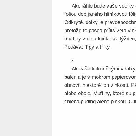
Akonáhle bude vaše vdolky oc
fóliou dobíjaného hliníkovou fól
Odkryté, dolky je pravdepodobn
pretože to pasca príliš veľa vlh
muffiny v chladničke až týždeň
Podávať Tipy a triky
Ak vaše kukuričnými vdolky
balenia je v mokrom papierovom
obnoviť niektoré ich vlhkosti. 
alebo oboje. Muffiny, ktoré sú p
chleba puding alebo plnkou. Cub