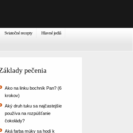
Sviatočné recepty
Hlavné jedlá
Základy pečenia
Ako na linku bochník Pan? (6
krokov)
Aký druh tuku sa najčastejšie
používa na rozpúšťanie
čokolády?
Aká farba múky sa hodí k