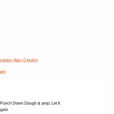
romódny Way (3 kroky)
ant
 Punch Down Dough & amp; Let It
Again