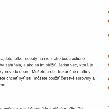
nájdete toľko recepty na nich, ako budú odlišné
by zahŕňala, a ako sa im slúžiť. Jedna vec, ktorá je
ky nevedú dobre. Môžete urobiť kukuričné ​​muffiny
te chcieť byť istí, môžete použiť čerstvé suroviny a
vne.
 pečenie zaistí čerstvý kukuričný muffin. Pri