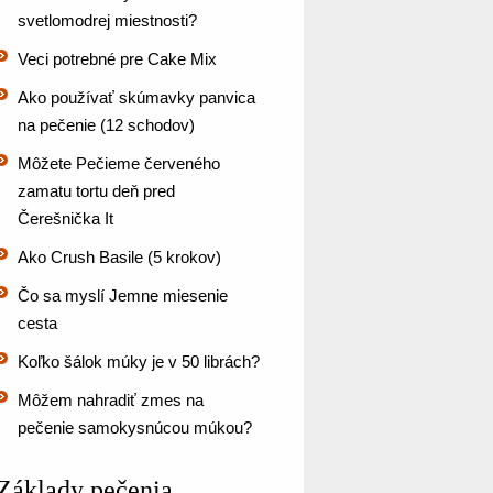
svetlomodrej miestnosti?
Veci potrebné pre Cake Mix
Ako používať skúmavky panvica
na pečenie (12 schodov)
Môžete Pečieme červeného
zamatu tortu deň pred
Čerešnička It
Ako Crush Basile (5 krokov)
Čo sa myslí Jemne miesenie
cesta
Koľko šálok múky je v 50 librách?
Môžem nahradiť zmes na
pečenie samokysnúcou múkou?
Základy pečenia