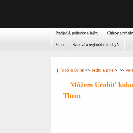
Predjedlá, polievky a šaláty
Chleby a raňajk
Víno
Svetová a regionálna kuchyňa
|
Food & Drink
>>
Jedlo a pitie
> >>
Var
Môžem Urobiť kukur
Them