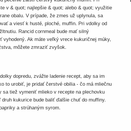
ste v & quot; najlepšie & quot; alebo & quot; využitie
trane obalu. V prípade, že zmes už uplynula, sa
ať a viesť k husté, ploché, muffin. Pri vdolky od
 žltnutiu. Rancid cornmeal bude mať silný
yť vyhodený. Ak máte veľký vrece kukuričnej múky,
žstva, môžete zmraziť zvyšok.
dolky dopredu, zvážte ladenie recept, aby sa im
 to urobiť, je pridať čerstvé obilia - čo má mliečnu
by sa tiež vymeniť mlieko v recepte na plechovku
druh kukurice bude baliť ďalšie chuť do muffiny.
 papriky a strúhaným syrom.