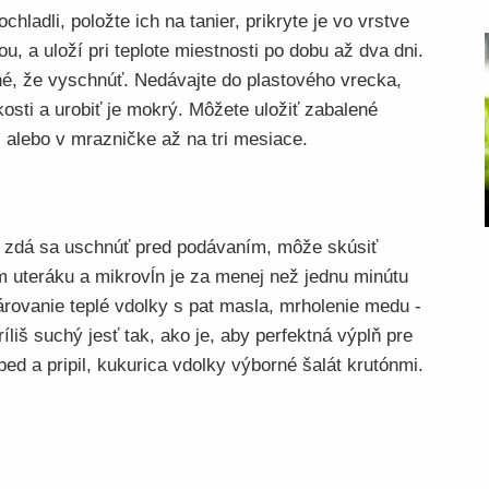
hladli, položte ich na tanier, prikryte je vo vrstve
iou, a uloží pri teplote miestnosti po dobu až dva dni.
é, že vyschnúť. Nedávajte do plastového vrecka,
kosti a urobiť je mokrý. Môžete uložiť zabalené
, alebo v mrazničke až na tri mesiace.
 zdá sa uschnúť pred podávaním, môže skúsiť
 uteráku a mikrovĺn je za menej než jednu minútu
Párovanie teplé vdolky s pat masla, mrholenie medu -
ríliš suchý jesť tak, ako je, aby perfektná výplň pre
ed a pripil, kukurica vdolky výborné šalát krutónmi.