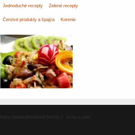
Jednoduché recepty
Zelené recepty
Čerstvé produkty a špajza
Korenie
https://www.drinkfood.biz/sk
© Jedlo a pitie