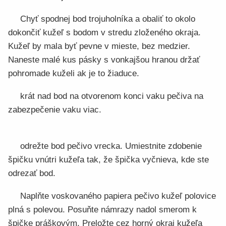
Chyť spodnej bod trojuholníka a obaliť to okolo
dokončiť kužeľ s bodom v stredu zloženého okraja.
Kužeľ by mala byť pevne v mieste, bez medzier.
Naneste malé kus pásky s vonkajšou hranou držať
pohromade kuželi ak je to žiaduce.
krát nad bod na otvorenom konci vaku pečiva na
zabezpečenie vaku viac.
odrežte bod pečivo vrecka. Umiestnite zdobenie
špičku vnútri kužeľa tak, že špička vyčnieva, kde ste
odrezať bod.
Naplňte voskovaného papiera pečivo kužeľ polovice
plná s polevou. Posuňte námrazy nadol smerom k
špičke práškovým. Preložte cez horný okraj kužeľa