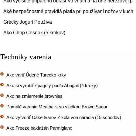
Ako vyčistíte pripálenú oblasť vo vnútri a na dne nerezovej p
Aké bezpečnostné pravidlá platia pri používaní nožov v kuchy
Grécky Jogurt Používa
Ako Chop Cesnak (5 krokov)
Techniky varenia
Ako variť Údené Turecko krky
Ako si vyrobiť špagety podľa Abagail (4 kroky)
Ako na zmiernenie brownies
Pomalé varenie Meatballs so sladkou Brown Sugar
Ako vytvoriť Cake tvarov Z kola von náradia (15 schodov)
Ako Freeze baklažán Parmigiano