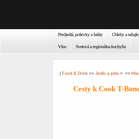
Predjedlá, polievky a šaláty
Chleby a raňajk
Víno
Svetová a regionálna kuchyňa
|
Food & Drink
>>
Jedlo a pitie
> >>
Hla
Cesty k Cook T-Bone