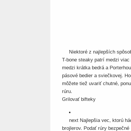
Niektoré z najlepších spôso
T-bone steaky patrí medzi viac 
medzi krátka bedrá a Porterhou
pásové bedier a sviečkovej. Hoc
môžete tiež uvariť chutné, pon
rúru.
Grilovať bifteky
next Najlepšia vec, ktorú h
brojlerov. Podať rúry bezpečné