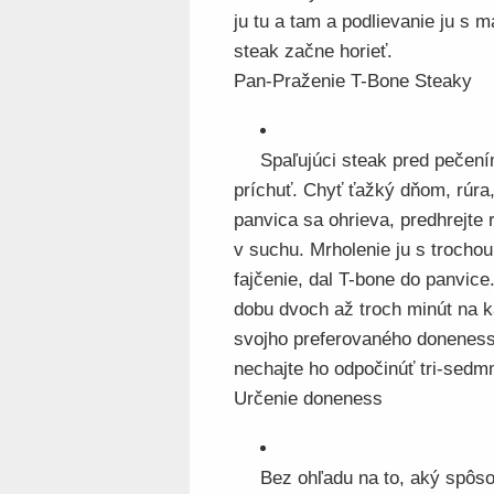
ju tu a tam a podlievanie ju s 
steak začne horieť.
Pan-Praženie T-Bone Steaky
Spaľujúci steak pred pečení
príchuť. Chyť ťažký dňom, rúra,
panvica sa ohrieva, predhrejte 
v suchu. Mrholenie ju s trochou 
fajčenie, dal T-bone do panvice
dobu dvoch až troch minút na ka
svojho preferovaného doneness. 
nechajte ho odpočinúť tri-sedm
Určenie doneness
Bez ohľadu na to, aký spôso