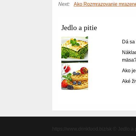
Next:
Ako Rozmrazovanie mrazen
Jedlo a pitie
Dá sa 
Náklad
mäsa
Ako je
Aké ž
https://www.drinkfood.biz/sk
© Jedlo a p