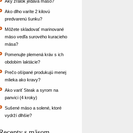
Aký žralok jedáva mäso?
Ako dlho varíte 2 kilovú
predvarenú šunku?
Môžete skladovať marinované
mäso vedľa surového kuracieho
mäsa?
Pomenujte plemená kráv s ich
obdobím laktácie?
Prečo ošípané produkujú menej
mlieka ako kravy?
Ako variť Steak a syrom na
panvici (4 kroky)
Sušené mäso a solené, ktoré
vydrží dlhšie?
Recepty s mäsom