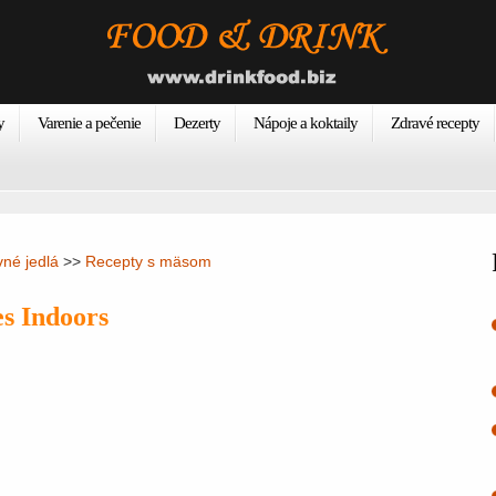
y
Varenie a pečenie
Dezerty
Nápoje a koktaily
Zdravé recepty
vné jedlá
>>
Recepty s mäsom
s Indoors