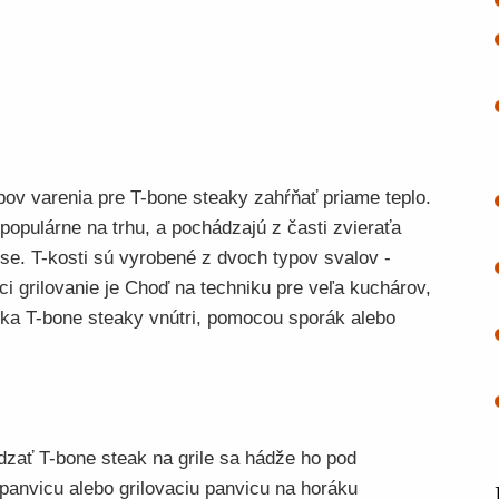
bov varenia pre T-bone steaky zahŕňať priame teplo.
populárne na trhu, a pochádzajú z časti zvieraťa
se. T-kosti sú vyrobené z dvoch typov svalov -
i grilovanie je Choď na techniku ​​pre veľa kuchárov,
uka T-bone steaky vnútri, pomocou sporák alebo
ádzať T-bone steak na grile sa hádže ho pod
 panvicu alebo grilovaciu panvicu na horáku