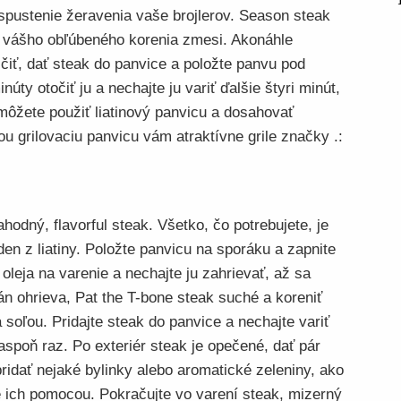
spustenie žeravenia vaše brojlerov. Season steak
o vášho obľúbeného korenia zmesi. Akonáhle
jčiť, dať steak do panvice a položte panvu pod
inúty otočiť ju a nechajte ju variť ďalšie štyri minút,
môžete použiť liatinový panvicu a dosahovať
u grilovaciu panvicu vám atraktívne grile značky .:
ahodný, flavorful steak. Všetko, čo potrebujete, je
en z liatiny. Položte panvicu na sporáku a zapnite
 oleja na varenie a nechajte ju zahrievať, až sa
pán ohrieva, Pat the T-bone steak suché a koreniť
soľou. Pridajte steak do panvice a nechajte variť
 aspoň raz. Po exteriér steak je opečené, dať pár
ridať nejaké bylinky alebo aromatické zeleniny, ako
e ich pomocou. Pokračujte vo varení steak, mizerný