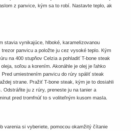
maslom z panvice, kým sa to robí. Nastavte teplo, ak
m stavia vynikajúce, hlboké, karamelizovanou
 trezor panvicu a položte ju cez vysoké teplo. Kým
rúru na 400 stupňov Celzia a pohladiť T-bone steak
oleja, soľou a korením. Akonáhle je olej je ľahko
. Pred umiestnením panvicu do rúry spáliť steak
ždej strane. Pražiť T-bone steak, kým je to dosiahli
Odstráňte ju z rúry, preneste ju na tanier a
minut pred tromfnúť to s voliteľným kusom masla.
b varenia si vyberiete, pomocou okamžitý čítanie