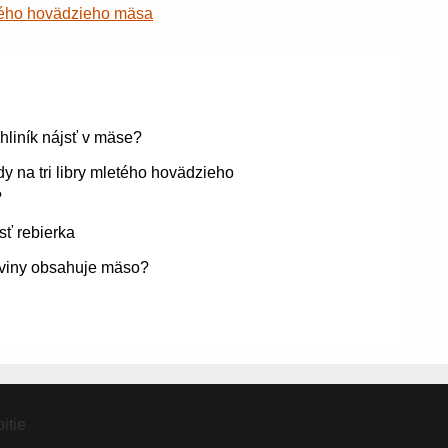
ého hovädzieho mäsa
hliník nájsť v mäse?
y na tri libry mletého hovädzieho
?
sť rebierka
iviny obsahuje mäso?
itie