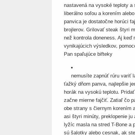
nastavená na vysoké teploty a 
liberálno soľou a korením aleb
panvica je dostatočne horúci fa
brojlerov. Grilovať steak štyri m
než kontrola doneness. Aj keď 
vynikajúcich výsledkov, pomoco
Pan spaľujúce bifteky
nemusíte zapnúť rúru variť l
ťažký dňom panva, najlepšie jed
horák na vysokú teplotu. Pridať
začne mierne fajčiť. Zatiaľ čo 
obe strany s čiernym korením a 
asi štyri minúty, preklopenie ju
lyžíc masla na stred T-Bone a p
sú šalotky alebo cesnak, ak st