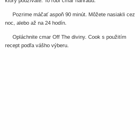
ktorý používate. To robí cmar náhradu.
Pozrime máčať aspoň 90 minút. Môžete nasiakli cez
noc, alebo až na 24 hodín.
Opláchnite cmar Off The diviny. Cook s použitím
recept podľa vášho výberu.