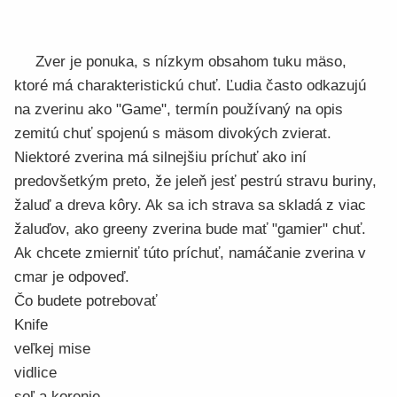
Zver je ponuka, s nízkym obsahom tuku mäso,
ktoré má charakteristickú chuť. Ľudia často odkazujú
na zverinu ako "Game", termín používaný na opis
zemitú chuť spojenú s mäsom divokých zvierat.
Niektoré zverina má silnejšiu príchuť ako iní
predovšetkým preto, že jeleň jesť pestrú stravu buriny,
žaluď a dreva kôry. Ak sa ich strava sa skladá z viac
žaluďov, ako greeny zverina bude mať "gamier" chuť.
Ak chcete zmierniť túto príchuť, namáčanie zverina v
cmar je odpoveď.
Čo budete potrebovať
Knife
veľkej mise
vidlice
soľ a korenie