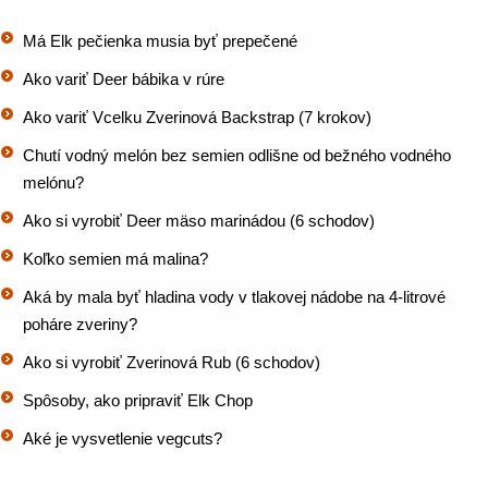
Má Elk pečienka musia byť prepečené
Ako variť Deer bábika v rúre
Ako variť Vcelku Zverinová Backstrap (7 krokov)
Chutí vodný melón bez semien odlišne od bežného vodného
melónu?
Ako si vyrobiť Deer mäso marinádou (6 schodov)
Koľko semien má malina?
Aká by mala byť hladina vody v tlakovej nádobe na 4-litrové
poháre zveriny?
Ako si vyrobiť Zverinová Rub (6 schodov)
Spôsoby, ako pripraviť Elk Chop
Aké je vysvetlenie vegcuts?