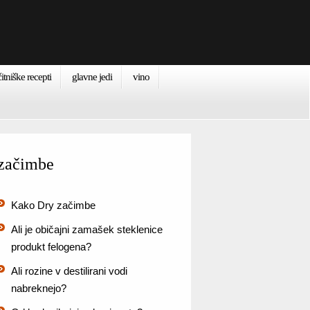
itniške recepti
glavne jedi
vino
začimbe
Kako Dry začimbe
Ali je običajni zamašek steklenice
produkt felogena?
Ali rozine v destilirani vodi
nabreknejo?