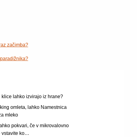
zraz začimba?
 paradižnika?
 klice lahko izvirajo iz hrane?
king omleta, lahko Namestnica
za mleko
 lahko pokvari, če v mikrovalovno
 vstavite ko…