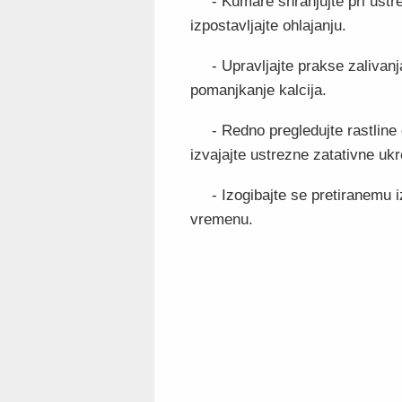
- Kumare shranjujte pri ust
izpostavljajte ohlajanju.
- Upravljajte prakse zalivanj
pomanjkanje kalcija.
- Redno pregledujte rastline 
izvajajte ustrezne zatativne uk
- Izogibajte se pretiranemu 
vremenu.