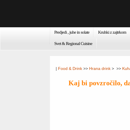
Predjedi , juhe in solate
Kruhki z zajtrkom
Svet & Regional Cuisine
|
Food & Drink
>>
Hrana drink
> >>
Kuh
Kaj bi povzročilo, 