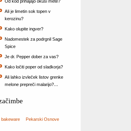
Od kod prihajajo okusi mete?
Ali je limetin sok topen v
kerozinu?
Kako olupite ingver?
Nadomestek za podrgnil Sage
Spice
Je dr. Pepper dober za vas?
Kako ločiti poper od sladkorja?
Ali lahko izvleček listov grenke
melone prepreči malarijo?…
začimbe
bakeware
Pekarski Osnove