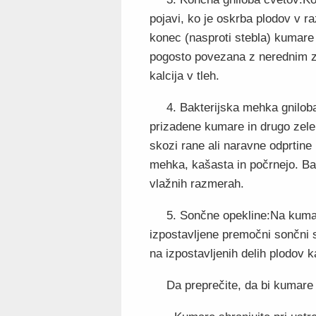
pojavi, ko je oskrba plodov v r
konec (nasproti stebla) kumare
pogosto povezana z nerednim z
kalcija v tleh.
4. Bakterijska mehka gnilob
prizadene kumare in drugo zelenj
skozi rane ali naravne odprtine 
mehka, kašasta in počrnejo. Bakt
vlažnih razmerah.
5. Sončne opekline:Na kumara
izpostavljene premočni sončni 
na izpostavljenih delih plodov 
Da preprečite, da bi kumare