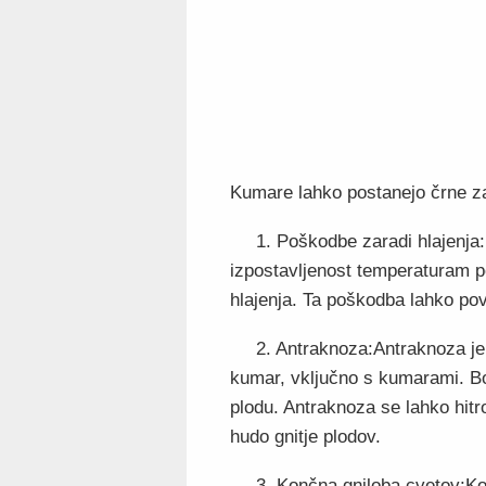
Kumare lahko postanejo črne za
1. Poškodbe zaradi hlajenja
izpostavljenost temperaturam p
hlajenja. Ta poškodba lahko pov
2. Antraknoza:Antraknoza je 
kumar, vključno s kumarami. Bo
plodu. Antraknoza se lahko hitro
hudo gnitje plodov.
3. Končna gniloba cvetov:Kon