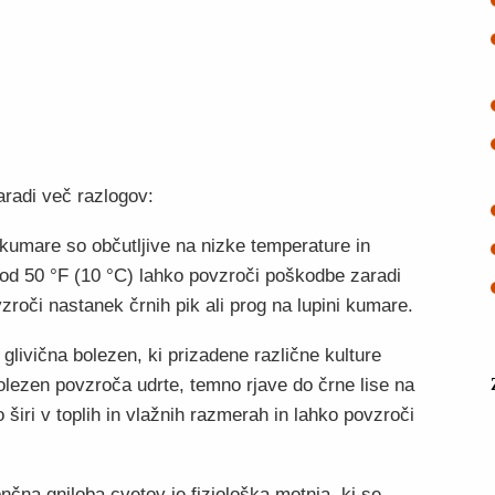
radi več razlogov:
:kumare so občutljive na nizke temperature in
od 50 °F (10 °C) lahko povzroči poškodbe zaradi
zroči nastanek črnih pik ali prog na lupini kumare.
glivična bolezen, ki prizadene različne kulture
lezen povzroča udrte, temno rjave do črne lise na
 širi v toplih in vlažnih razmerah in lahko povzroči
čna gniloba cvetov je fiziološka motnja, ki se