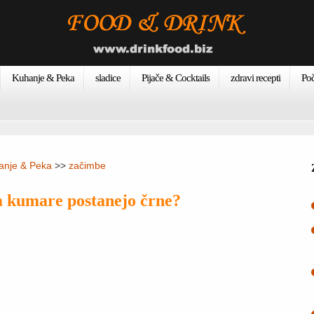
Kuhanje & Peka
sladice
Pijače & Cocktails
zdravi recepti
Poč
anje & Peka
>>
začimbe
da kumare postanejo črne?