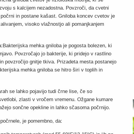
azvoju s kalcijem nezadostna. Povzroči, da cvetni
 počrni in postane kašast. Gniloba koncev cvetov je
alivanjem, visoko vlažnostjo ali pomanjkanjem
a:Bakterijska mehka gniloba je pogosta bolezen, ki
avo. Povzročajo jo bakterije, ki pridejo v rastlino
in povzročijo gnitje tkiva. Prizadeta mesta postanejo
erijska mehka gniloba se hitro širi v toplih in
h se lahko pojavijo tudi črne lise, če so
svetlobi, zlasti v vročem vremenu. Ožgane kumare
kažejo sončne opekline in lahko sčasoma počrnijo.
 počrnele, je pomembno, da: