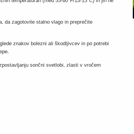
reznih temperaturah (med 55-60°F/13-15°C) in jih ne
a, da zagotovite stalno vlago in preprečite
glede znakov bolezni ali škodljivcev in po potrebi
repe.
izpostavljanju sončni svetlobi, zlasti v vročem