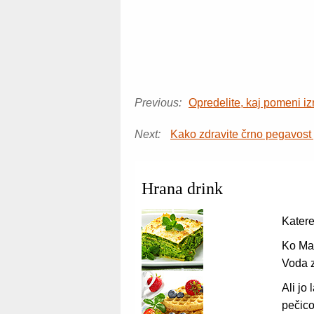
Previous:
Opredelite, kaj pomeni i
Next:
Kako zdravite črno pegavost
Hrana drink
Katere
Ko Ma
Voda 
Ali jo
pečico