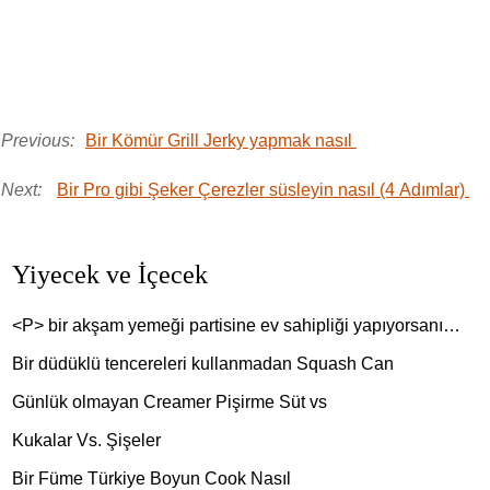
Previous:
Bir Kömür Grill Jerky yapmak nasıl
Next:
Bir Pro gibi Şeker Çerezler süsleyin nasıl (4 Adımlar)
Yiyecek ve İçecek
<P> bir akşam yemeği partisine ev sahipliği yapıyorsanı…
Bir düdüklü tencereleri kullanmadan Squash Can
Günlük olmayan Creamer Pişirme Süt vs
Kukalar Vs. Şişeler
Bir Füme Türkiye Boyun Cook Nasıl