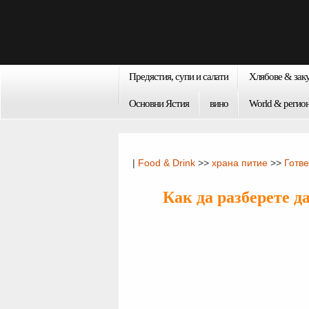
Предястия, супи и салати
Хлябове & зак
Основни Ястия
вино
World & регио
|
Food & Drink
>>
храна питие
>>
Готв
Как да разберете д