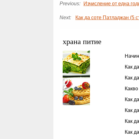
Previous:
Изчисление от една год
Next:
Как да соте Патладжан (5 
храна питие
Начин
Как д
Как д
Какво
Как д
Как д
Как д
Как д