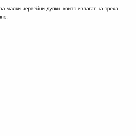
за малки червейни дупки, които излагат на ореха
яне.