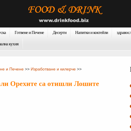
уска
Готвене и Печене
Десерти
Напитки и коктейли
здравос
нална кухня
ене и Печене
>>
Изработване и килерче
>>
али Орехите са отишли ​​Лошите