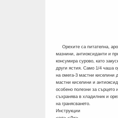
Орехите са питателна, ар
мазнини, антиоксиданти и пр
консумира сурово, като закус
други ястия. Само 1/4 чаша о
на омега-3 мастни киселини д
мастни киселини и антиоксид
особено полезни за сърцето и
съхранява в хладилник и оре
на гранясването.
Инструкции
<ол> <Ли>