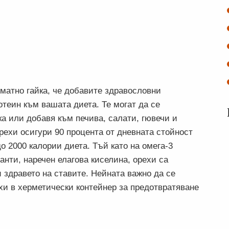
оматно гайка, че добавите здравословни
отеин към вашата диета. Те могат да се
ка или добавя към печива, салати, гювечи и
рехи осигури 90 процента от дневната стойност
о 2000 калории диета. Тъй като на омега-3
анти, наречен елагова киселина, орехи са
 здравето на ставите. Нейната важно да се
хи в херметически контейнер за предотвратяване