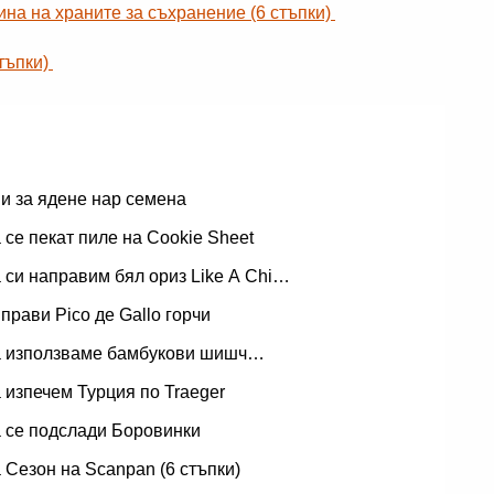
ина на храните за съхранение (6 стъпки)
стъпки)
и за ядене нар семена
а се пекат пиле на Cookie Sheet
а си направим бял ориз Like A Chi…
 прави Pico де Gallo горчи
а използваме бамбукови шишч…
а изпечем Турция по Traeger
а се подслади Боровинки
а Сезон на Scanpan (6 стъпки)