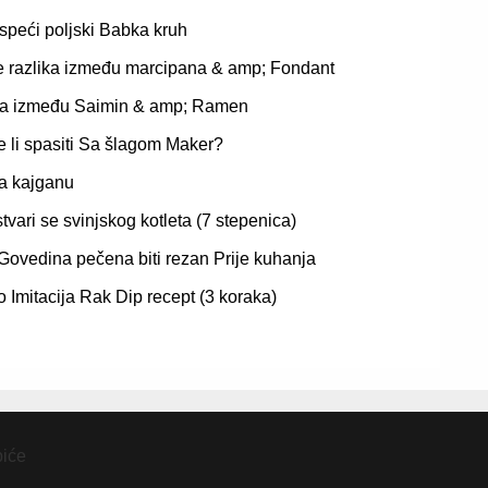
speći poljski Babka kruh
e razlika između marcipana & amp; Fondant
ka između Saimin & amp; Ramen
 li spasiti Sa šlagom Maker?
za kajganu
tvari se svinjskog kotleta (7 stepenica)
ovedina pečena biti rezan Prije kuhanja
 Imitacija Rak Dip recept (3 koraka)
piće