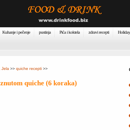
Kuhanje i pečenje
pustinja
Pića i koktela
zdravi recepti
Holiday
 Jela
>>
quiche recepti
>>
znutom quiche (6 koraka)