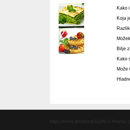
Kako i
Koja j
Razli
Možete
Bilje 
Kako s
Može G
Hladno
https://www.drinkfood.biz/hr
© Hrana i 