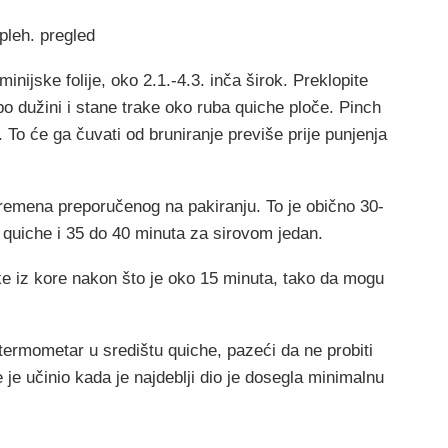
pleh. pregled
luminijske folije, oko 2.1.-4.3. inča širok. Preklopite
 po dužini i stane trake oko ruba quiche ploče. Pinch
 To će ga čuvati od bruniranje previše prije punjenja
vremena preporučenog na pakiranju. To je obično 30-
quiche i 35 do 40 minuta za sirovom jedan.
rake iz kore nakon što je oko 15 minuta, tako da mogu
 termometar u središtu quiche, pazeći da ne probiti
je učinio kada je najdeblji dio je dosegla minimalnu