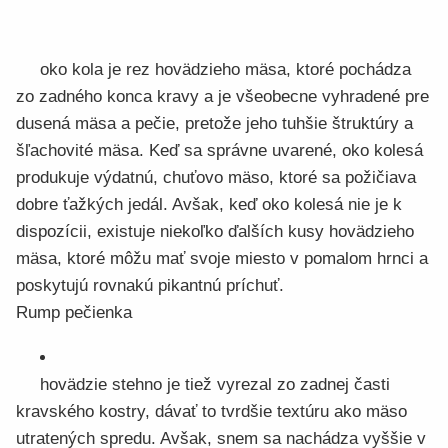
oko kola je rez hovädzieho mäsa, ktoré pochádza
zo zadného konca kravy a je všeobecne vyhradené pre
dusená mäsa a pečie, pretože jeho tuhšie štruktúry a
šľachovité mäsa. Keď sa správne uvarené, oko kolesá
produkuje výdatnú, chuťovo mäso, ktoré sa požičiava
dobre ťažkých jedál. Avšak, keď oko kolesá nie je k
dispozícii, existuje niekoľko ďalších kusy hovädzieho
mäsa, ktoré môžu mať svoje miesto v pomalom hrnci a
poskytujú rovnakú pikantnú príchuť.
Rump pečienka
hovädzie stehno je tiež vyrezal zo zadnej časti
kravského kostry, dávať to tvrdšie textúru ako mäso
utratených spredu. Avšak, snem sa nachádza vyššie v