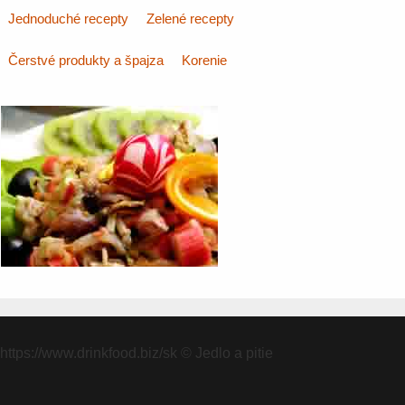
Jednoduché recepty
Zelené recepty
Čerstvé produkty a špajza
Korenie
https://www.drinkfood.biz/sk
© Jedlo a pitie