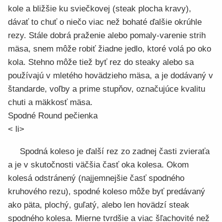
kole a bližšie ku sviečkovej (steak plocha kravy),
dávať to chuť o niečo viac než bohaté ďalšie okrúhle
rezy. Stále dobrá praženie alebo pomaly-varenie strih
mäsa, snem môže robiť žiadne jedlo, ktoré volá po oko
kola. Stehno môže tiež byť rez do steaky alebo sa
používajú v mletého hovädzieho mäsa, a je dodávaný v
štandarde, voľby a prime stupňov, označujúce kvalitu
chuti a mäkkosť mäsa.
Spodné Round pečienka
< li>
Spodná koleso je ďalší rez zo zadnej časti zvieraťa
a je v skutočnosti väčšia časť oka kolesa. Okom
kolesá odstránený (najjemnejšie časť spodného
kruhového rezu), spodné koleso môže byť predávaný
ako päta, plochý, guľatý, alebo len hovädzí steak
spodného kolesa. Mierne tvrdšie a viac šľachovité než