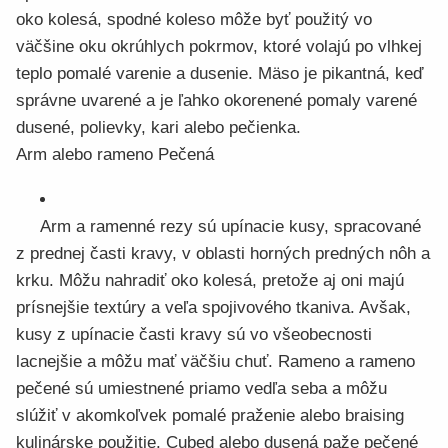
oko kolesá, spodné koleso môže byť použitý vo
väčšine oku okrúhlych pokrmov, ktoré volajú po vlhkej
teplo pomalé varenie a dusenie. Mäso je pikantná, keď
správne uvarené a je ľahko okorenené pomaly varené
dusené, polievky, kari alebo pečienka.
Arm alebo rameno Pečená
Arm a ramenné rezy sú upínacie kusy, spracované
z prednej časti kravy, v oblasti horných predných nôh a
krku. Môžu nahradiť oko kolesá, pretože aj oni majú
prísnejšie textúry a veľa spojivového tkaniva. Avšak,
kusy z upínacie časti kravy sú vo všeobecnosti
lacnejšie a môžu mať väčšiu chuť. Rameno a rameno
pečené sú umiestnené priamo vedľa seba a môžu
slúžiť v akomkoľvek pomalé praženie alebo braising
kulinárske použitie. Cubed alebo dusená paže pečené